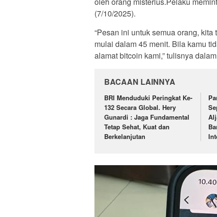
oleh orang misterius.Pelaku memint
(7/10/2025).
“Pesan ini untuk semua orang, kita
mulai dalam 45 menit. Bila kamu t
alamat bitcoin kami,” tulisnya dala
BACAAN LAINNYA
BRI Menduduki Peringkat Ke-
Pa
132 Secara Global. Hery
Se
Gunardi : Jaga Fundamental
Al
Tetap Sehat, Kuat dan
Ba
Berkelanjutan
In