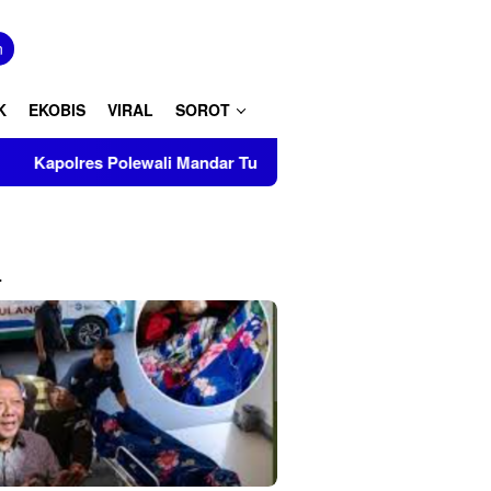
tutup
n
K
EKOBIS
VIRAL
SOROT
 Turut Musnahkan Barang Bukti Perkara Inkrah di Kantor Kejar
L