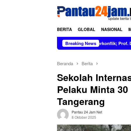
Loncat
tutup
ke
konten
BERITA
GLOBAL
NASIONAL
rsih dan Tidak Berkonflik; Prof. Dr. Hj. Andi Aslinda, M.Si Me
Breaking News
Beranda
Berita
Sekolah Interna
Pelaku Minta 30 
Tangerang
Pantau 24 Jam Net
8 Oktober 2025