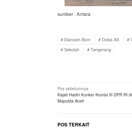
sumber : Antara
# Diancam Bom
# Dolas AS
# 
# Sekolah
# Tangerang
Navigasi
Pos sebelumnya
Kajati Hadiri Kunker Komisi III DPR RI di
pos
Mapolda Aceh
POS TERKAIT