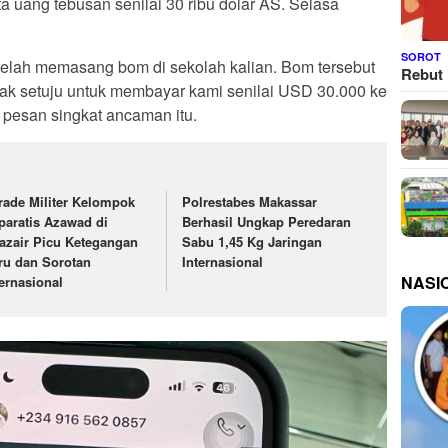
a uang tebusan senilai 30 ribu dolar AS. Selasa
SOROT
 telah memasang bom di sekolah kalian. Bom tersebut
Rebut 
idak setuju untuk membayar kami senilai USD 30.000 ke
m pesan singkat ancaman itu.
rade Militer Kelompok
Polrestabes Makassar
paratis Azawad di
Berhasil Ungkap Peredaran
jazair Picu Ketegangan
Sabu 1,45 Kg Jaringan
ru dan Sorotan
Internasional
NASI
ternasional