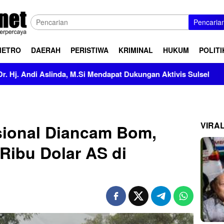
Pencaria
METRO
DAERAH
PERISTIWA
KRIMINAL
HUKUM
POLITI
ndapat Dukungan Aktivis Sulsel
Kapolres Polewali Mandar
VIRA
sional Diancam Bom,
Ribu Dolar AS di