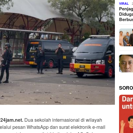
VIRAL
Penjag
Diduga
Berbus
SORO
4jam.net.
Dua sekolah internasional di wilayah
alui pesan WhatsApp dan surat elektronik e-mail