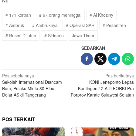
Nu
# 171 korban
# 67 orang meninggal
# Al Khoziny
# Ambruk
# Ambruknya
# Operasi SAR
# Pesantren
# Resmi Ditutup
# Sidoarjo
Jawa Timur
SEBARKAN
Navigasi
Pos sebelumnya
Pos berikutnya
Sekolah Internasional Diancam
KONI Jeneponto Lepas
pos
Bom, Pelaku Minta 30 Ribu
Kontingen 12 Atlit FORKI Pra
Dolar AS di Tangerang
Porprov Karate Sulawesi Selatan
POS TERKAIT