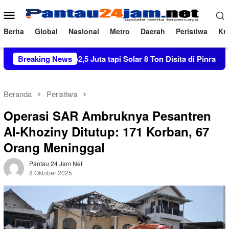
Loncat
Menu
ke
Mobile
konten
Berita
Global
Nasional
Metro
Daerah
Peristiwa
Kri
etor Rp2,5 Juta tapi Solar 8 Ton Disita di Pinrang
Breaking News
Tumb
Beranda
Peristiwa
Operasi SAR Ambruknya Pesantren
Al-Khoziny Ditutup: 171 Korban, 67
Orang Meninggal
Pantau 24 Jam Net
8 Oktober 2025