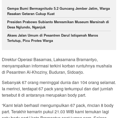
Gempa Bumi Bermagnitudo 5.2 Guncang Jember Jatim, Warga
Rasakan Getaran Cukup Kuat
Presiden Prabowo Subianto Meresmikan Museum Marsinah di
Desa Nglundo, Nganjuk
Akses Jalan Umum di Pesantren Darul Istiqamah Maros
Tertutup, Picu Protes Warga
Direktur Operasi Basarnas, Laksamana Bramantyo,
menyampaikan informasi terkini korban runtuhnya mushala
di Pesantren Al-Khoziny, Buduran, Sidoarjo.
Sebanyak 67 orang meninggal dunia dan 104 orang selamat.
Ia merinci, terdapat 67 pack yang terkumpul dan dari jumlah
tersebut 8 di antaranya merupakan body part.
“Kami telah berhasil mengumpulkan 67 pack, rincian 8 body
part. Terakhir kemarin pukul 21.03 WIB kami temukan lagi
satu body part,” kata Bramantyo saat jumpa pers, Selasa