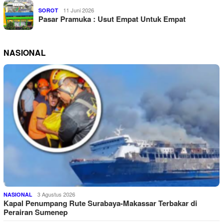
11 Juni 2026
SOROT
Pasar Pramuka : Usut Empat Untuk Empat
NASIONAL
3 Agustus 2026
NASIONAL
Kapal Penumpang Rute Surabaya-Makassar Terbakar di
Perairan Sumenep