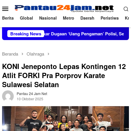
Loncat
Menu
ke
Mobile
konten
Berita
Global
Nasional
Metro
Daerah
Peristiwa
Kri
IRT Bongkar Dugaan ‘Uang Pengaman’ Polisi, Setor Rp2,5 Juta 
Breaking News
Beranda
Olahraga
KONI Jeneponto Lepas Kontingen 12
Atlit FORKI Pra Porprov Karate
Sulawesi Selatan
Pantau 24 Jam Net
10 Oktober 2025