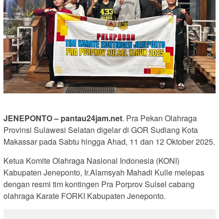
JENEPONTO – pantau24jam.net
. Pra Pekan Olahraga
Provinsi Sulawesi Selatan digelar di GOR Sudiang Kota
Makassar pada Sabtu hingga Ahad, 11 dan 12 Oktober 2025.
Ketua Komite Olahraga Nasional Indonesia (KONI)
Kabupaten Jeneponto, Ir.Alamsyah Mahadi Kulle melepas
dengan resmi tim kontingen Pra Porprov Sulsel cabang
olahraga Karate FORKI Kabupaten Jeneponto.