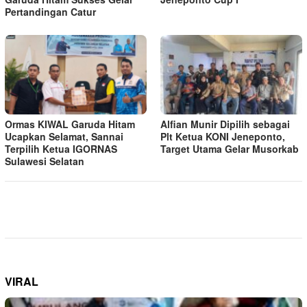
Pertandingan Catur
Ormas KIWAL Garuda Hitam
Alfian Munir Dipilih sebagai
Ucapkan Selamat, Sannai
Plt Ketua KONI Jeneponto,
Terpilih Ketua IGORNAS
Target Utama Gelar Musorkab
Sulawesi Selatan
VIRAL