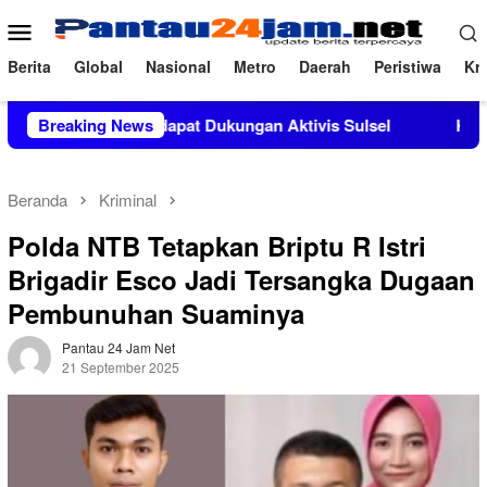
Loncat
Menu
ke
Mobile
konten
Berita
Global
Nasional
Metro
Daerah
Peristiwa
Kri
 M.Si Mendapat Dukungan Aktivis Sulsel
Breaking News
Kapolres Polewa
Beranda
Kriminal
Polda NTB Tetapkan Briptu R Istri
Brigadir Esco Jadi Tersangka Dugaan
Pembunuhan Suaminya
Pantau 24 Jam Net
21 September 2025