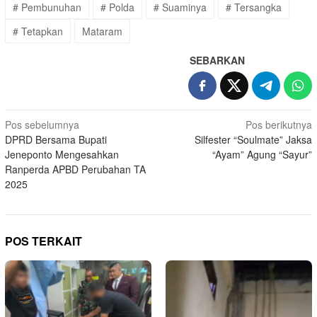
# Pembunuhan
# Polda
# Suaminya
# Tersangka
# Tetapkan
Mataram
SEBARKAN
Navigasi
Pos sebelumnya
Pos berikutnya
DPRD Bersama Bupati
Silfester “Soulmate” Jaksa
pos
Jeneponto Mengesahkan
“Ayam” Agung “Sayur”
Ranperda APBD Perubahan TA
2025
POS TERKAIT