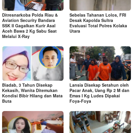
Ditresnarkoba Polda Riau &
Sebelas Tahanan Lolos, FRI
Aviation Security Bandara
Desak Kapolda Sultra
SSK II Gagalkan Kurir Asal
Evaluasi Total Polres Kolaka
Aceh Bawa 2 Kg Sabu Saat
Utara
Melalui X-Ray
Biadab, 3 Tahun Disekap
Lansia Disekap Setahun oleh
Kekasih, Wanita Ditemukan
Pacar Anak, Uang Rp 2 M dan
Kondisi Bibir Hilang dan Mata
Emas I Kg Ludes Dipakai
Buta
Foya-Foya