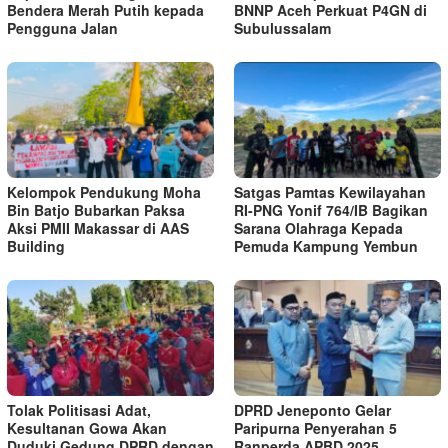
Bendera Merah Putih kepada
BNNP Aceh Perkuat P4GN di
Pengguna Jalan ‎
Subulussalam
Kelompok Pendukung Moha
Satgas Pamtas Kewilayahan
Bin Batjo Bubarkan Paksa
RI-PNG Yonif 764/IB Bagikan
Aksi PMII Makassar di AAS
Sarana Olahraga Kepada
Building
Pemuda Kampung Yembun
Tolak Politisasi Adat,
DPRD Jeneponto Gelar
Kesultanan Gowa Akan
Paripurna Penyerahan 5
Duduki Gedung DPRD dengan
Ranperda APBD 2025