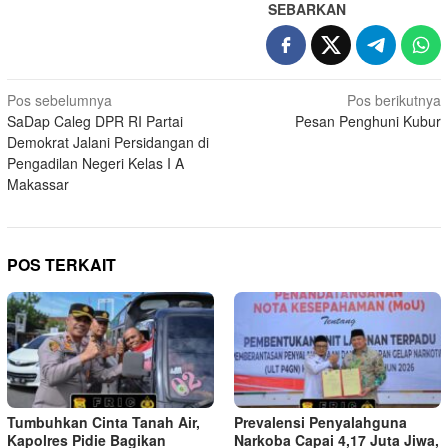
SEBARKAN
Navigasi
Pos sebelumnya
Pos berikutnya
SaDap Caleg DPR RI Partai
Pesan Penghuni Kubur
pos
Demokrat Jalani Persidangan di
Pengadilan Negeri Kelas I A
Makassar
POS TERKAIT
Tumbuhkan Cinta Tanah Air,
Prevalensi Penyalahguna
Kapolres Pidie Bagikan
Narkoba Capai 4,17 Juta Jiwa,