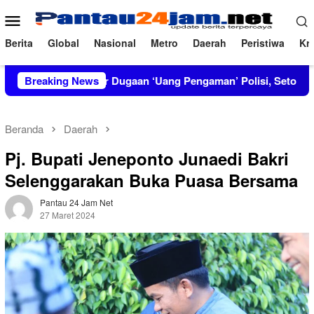
Loncat
Menu
ke
Mobile
konten
Berita
Global
Nasional
Metro
Daerah
Peristiwa
Kri
T Bongkar Dugaan ‘Uang Pengaman’ Polisi, Setor Rp2,5 Juta tapi 
Breaking News
Beranda
Daerah
Pj. Bupati Jeneponto Junaedi Bakri
Selenggarakan Buka Puasa Bersama
Pantau 24 Jam Net
27 Maret 2024