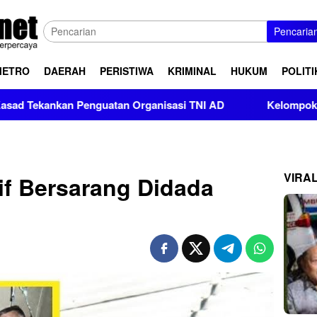
Pencaria
METRO
DAERAH
PERISTIWA
KRIMINAL
HUKUM
POLITI
nguatan Organisasi TNI AD
Kelompok Pendukung Moha Bin
VIRA
tif Bersarang Didada