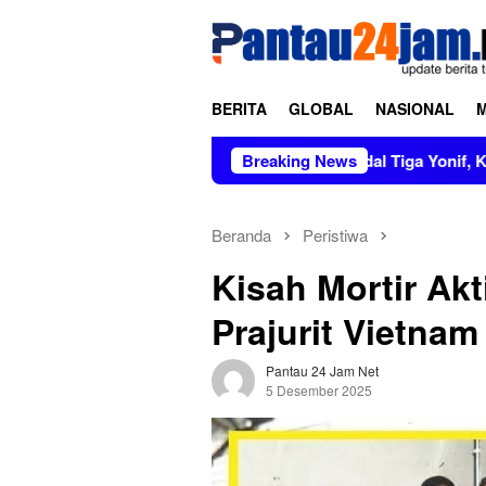
Loncat
tutup
ke
konten
BERITA
GLOBAL
NASIONAL
Pimpin Sertijab dan Alih Kodal Tiga Yonif, Kasad Tekankan Pe
Breaking News
Beranda
Peristiwa
Kisah Mortir Ak
Prajurit Vietnam
Pantau 24 Jam Net
5 Desember 2025