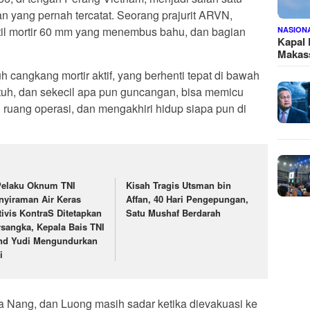
n yang pernah tercatat. Seorang prajurit ARVN,
til mortir 60 mm yang menembus bahu, dan bagian
NASION
Kapal
Makass
h cangkang mortir aktif, yang berhenti tepat di bawah
tuh, dan sekecil apa pun guncangan, bisa memicu
uang operasi, dan mengakhiri hidup siapa pun di
Pelaku Oknum TNI
Kisah Tragis Utsman bin
nyiraman Air Keras
Affan, 40 Hari Pengepungan,
tivis KontraS Ditetapkan
Satu Mushaf Berdarah
rsangka, Kepala Bais TNI
nd Yudi Mengundurkan
i
Da Nang, dan Luong masih sadar ketika dievakuasi ke