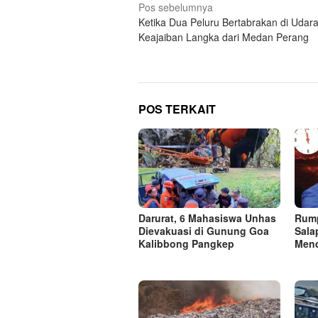
Navigasi
Pos sebelumnya
Ketika Dua Peluru Bertabrakan di Udara
pos
Keajaiban Langka dari Medan Perang
POS TERKAIT
Darurat, 6 Mahasiswa Unhas
Rump
Dievakuasi di Gunung Goa
Sala
Kalibbong Pangkep
Men