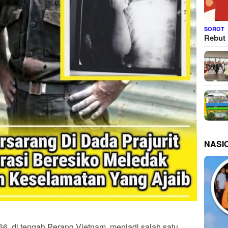
SOROT
Rebut 
NASI
66, di tengah Perang Vietnam, menjadi salah satu