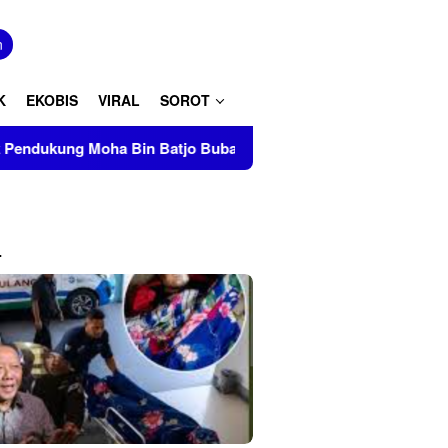
tutup
n
K
EKOBIS
VIRAL
SOROT
 Batjo Bubarkan Paksa Aksi PMII Makassar di AAS Building
L