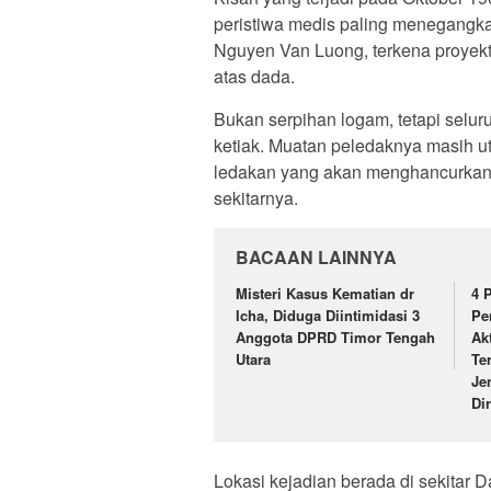
peristiwa medis paling menegangka
Nguyen Van Luong, terkena proyek
atas dada.
Bukan serpihan logam, tetapi seluru
ketiak. Muatan peledaknya masih u
ledakan yang akan menghancurkan r
sekitarnya.
BACAAN LAINNYA
Misteri Kasus Kematian dr
4 
Icha, Diduga Diintimidasi 3
Pe
Anggota DPRD Timor Tengah
Ak
Utara
Te
Je
Dir
Lokasi kejadian berada di sekitar 