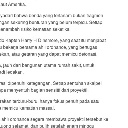
aut Amerika.
nyadari bahwa benda yang tertanam bukan fragmen
engan sekering benturan yang belum terpicu. Setiap
 menambah risiko kematian seketika.
o Kapten Harry H Dinsmore, yang saat itu menjabat
asi bekerja bersama ahli ordnance, yang bertugas
ekan, atau getaran yang dapat memicu detonasi.
, jauh dari bangunan utama rumah sakit, untuk
adi ledakan.
rasi dipenuhi ketegangan. Setiap sentuhan skalpel
npa menyentuh bagian sensitif dari proyektil.
erakan terburu-buru, hanya fokus penuh pada satu
pa memicu kematian massal.
h, ahli ordnance segera membawa proyektil tersebut ke
Luong selamat, dan pulih setelah enam minggu