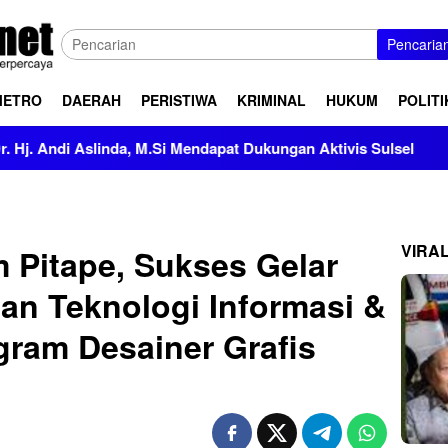
Pencaria
METRO
DAERAH
PERISTIWA
KRIMINAL
HUKUM
POLITI
a, M.Si Mendapat Dukungan Aktivis Sulsel
Kapolres Pole
VIRA
 Pitape, Sukses Gelar
uan Teknologi Informasi &
ram Desainer Grafis