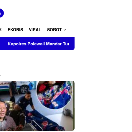
tutup
n
K
EKOBIS
VIRAL
SOROT
wali Mandar Turut Musnahkan Barang Bukti Perkara Inkrah di Ka
L