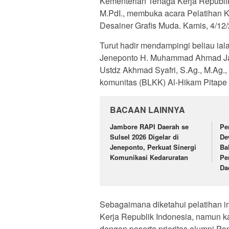
Kementerian Tenaga Kerja Republik
M.PdI., membuka acara Pelatihan K
Desainer Grafis Muda. Kamis, 4/12
Turut hadir mendampingi beliau i
Jeneponto H. Muhammad Ahmad Jail
Ustdz Akhmad Syafri, S.Ag., M.Ag.
komunitas (BLKK) Al-Hikam Pitape
BACAAN LAINNYA
Jambore RAPI Daerah se
Pe
Sulsel 2026 Digelar di
De
Jeneponto, Perkuat Sinergi
Ba
Komunikasi Kedaruratan
Pe
Da
Sebagaimana diketahui pelatihan i
Kerja Republik Indonesia, namun k
dengan peserta prioritas alumni P