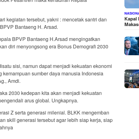
NASION
Kapal
dari kegiatan tersebut, yakni : mencetak santri dan
Makass
a BPVP Bantaeng H. Arsad.
Kepala BPVP Bantaeng H.Arsad mengingatkan
pkan diri menyongsong era Bonus Demografi 2030
disatu sisi, namun dapat menjadi kekuatan ekonomi
tung kemampuan sumber daya manusia Indonesia
g., Amdi.
i maka 2030 kedepan kita akan menjadi kekuatan
pengendali arus global. Ungkapnya.
erasi Z serta generasi milenial. BLKK mengemban
 skill generasi tersebut agar lebih siap kerja, siap
bahnya