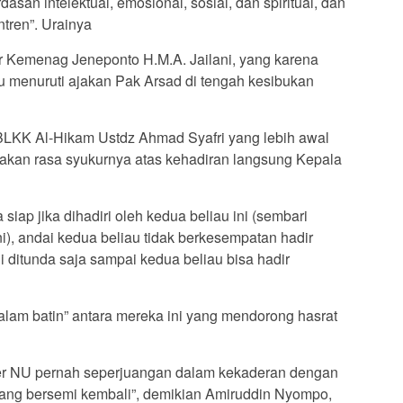
asan intelektual, emosional, sosial, dan spiritual, dan
ntren”. Urainya
r Kemenag Jeneponto H.M.A. Jailani, yang karena
au menuruti ajakan Pak Arsad di tengah kesibukan
LKK Al-Hikam Ustdz Ahmad Syafri yang lebih awal
kan rasa syukurnya atas kehadiran langsung Kepala
siap jika dihadiri oleh kedua beliau ini (sembari
ni), andai kedua beliau tidak berkesempatan hadir
ni ditunda saja sampai kedua beliau bisa hadir
lam batin” antara mereka ini yang mendorong hasrat
er NU pernah seperjuangan dalam kekaderan dengan
yang bersemi kembali”, demikian Amiruddin Nyompo,