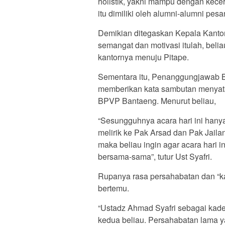
holistik, yakni mampu dengan kecerd
itu dimiliki oleh alumni-alumni pesa
Demikian ditegaskan Kepala Kanto
semangat dan motivasi itulah, beli
kantornya menuju Pitape.
Sementara itu, Penanggungjawab B
memberikan kata sambutan menyata
BPVP Bantaeng. Menurut beliau,
“Sesungguhnya acara hari ini hanya 
melirik ke Pak Arsad dan Pak Jaila
maka beliau ingin agar acara hari i
bersama-sama”, tutur Ust Syafri.
Rupanya rasa persahabatan dan “ka
bertemu.
“Ustadz Ahmad Syafri sebagai kad
kedua beliau. Persahabatan lama 