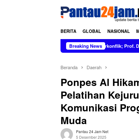
Loncat
tutup
ke
konten
BERITA
GLOBAL
NASIONAL
n Figur Bersih dan Tidak Berkonflik; Prof. Dr. Hj. Andi Aslind
Breaking News
Beranda
Daerah
Ponpes Al Hikam
Pelatihan Kejur
Komunikasi Prog
Muda
Pantau 24 Jam Net
5 Desember 2025