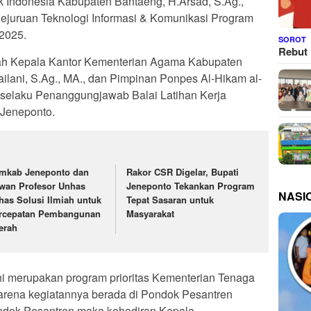
 Indonesia Kabupaten Bantaeng, H.Arsad, S.Ag.,
ejuruan Teknologi Informasi & Komunikasi Program
/2025.
SOROT
Rebut 
alah Kepala Kantor Kementerian Agama Kabupaten
ani, S.Ag., MA., dan Pimpinan Ponpes Al-Hikam al-
, selaku Penanggungjawab Balai Latihan Kerja
 Jeneponto.
mkab Jeneponto dan
Rakor CSR Digelar, Bupati
wan Profesor Unhas
Jeneponto Tekankan Program
NASI
has Solusi Ilmiah untuk
Tepat Sasaran untuk
rcepatan Pembangunan
Masyarakat
erah
ni merupakan program prioritas Kementerian Tenaga
arena kegiatannya berada di Pondok Pesantren
ondok Pesantren maka kehadiran Kepala