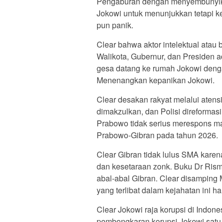
Pengaburan dengan menyembunyikan
Jokowi untuk menunjukkan tetapi k
pun panik.
Clear bahwa aktor intelektual atau
Walikota, Gubernur, dan Presiden a
gesa datang ke rumah Jokowi den
Menenangkan kepanikan Jokowi.
Clear desakan rakyat melalui atens
dimakzulkan, dan Polisi direformasi.
Prabowo tidak serius merespons ma
Prabowo-Gibran pada tahun 2026.
Clear Gibran tidak lulus SMA kare
dan kesetaraan zonk. Buku Dr Ris
abal-abal Gibran. Clear disampin
yang terlibat dalam kejahatan ini h
Clear Jokowi raja korupsi di Indon
pembongkaran korupsi Jokowi satu p