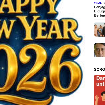
VIRAL
Penjag
Diduga
Berbus
SORO