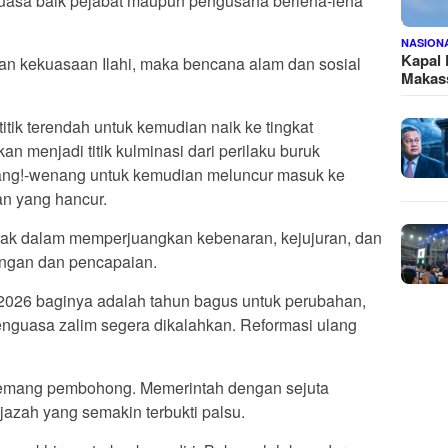
uasa baik pejabat maupun pengusaha berleha-leha
NASION
Kapal
akan kekuasaan Ilahi, maka bencana alam dan sosial
Makass
tik terendah untuk kemudian naik ke tingkat
n menjadi titik kulminasi dari perilaku buruk
ng!-wenang untuk kemudian meluncur masuk ke
an yang hancur.
rak dalam memperjuangkan kebenaran, kejujuran, dan
angan dan pencapaian.
. 2026 baginya adalah tahun bagus untuk perubahan,
nguasa zalim segera dikalahkan. Reformasi ulang
memang pembohong. Memerintah dengan sejuta
azah yang semakin terbukti palsu.