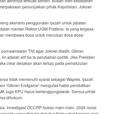
 akhirnya terkuak sendiri. Bukan oleh kesadaran
eterpaksaan penunjukkan pihak Kepolisian. Jokowi
 biang skenario penggunaan ijazah untuk jabatan
dalah mantan Rektor UGM Pratikno. Ia yang tergesa-
gan membawa dosa untuk menutupi dosa-dosa.
i purnawirawan TNI agar Jokowi diadili, Gibran
 Ini adalah alif ba ta perubahan politik. Jika Presiden
ka clear desakan akan tertuju pada pemakzulan
nanya tidak memenuhi syarat sebagai Wapres. Ijazah
mon “Gibran Endgame” mengulas habis pendidikan
g MK juga KPU harus bertanggungjawab. Semua pihak
arus dihukum.
esia. Investigasi OCCRP bukan main-main. 2026 mulai
er satu yang dimulai dari duo Solo yakni korupsi aset