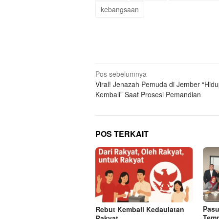
kebangsaan
Navigasi
Pos sebelumnya
Viral! Jenazah Pemuda di Jember “Hid
pos
Kembali” Saat Prosesi Pemandian
POS TERKAIT
Pasu
Rebut Kembali Kedaulatan
Tem
Rakyat