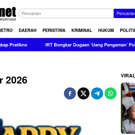
Pencaria
METRO
DAERAH
PERISTIWA
KRIMINAL
HUKUM
POLITI
IRT Bongkar Dugaan ‘Uang Pengaman’ Polisi, Setor Rp2,5 Ju
VIRA
r 2026