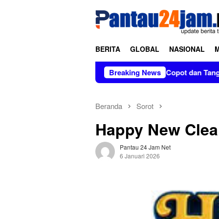
Loncat
tutup
ke
konten
BERITA
GLOBAL
NASIONAL
Tanpa Kabar di Soppeng
Breaking News
Copot dan Tangkap Pratikno
Beranda
Sorot
Happy New Clea
Pantau 24 Jam Net
6 Januari 2026