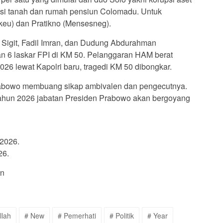
si tanah dan rumah pensiun Colomadu. Untuk
keu) dan Pratikno (Mensesneg).
o Sigit, Fadil Imran, dan Dudung Abdurahman
n 6 laskar FPI di KM 50. Pelanggaran HAM berat
2026 lewat Kapolri baru, tragedi KM 50 dibongkar.
rabowo membuang sikap ambivalen dan pengecutnya.
 tahun 2026 jabatan Presiden Prabowo akan bergoyang
 2026.
26.
an
llah
# New
# Pemerhati
# Politik
# Year