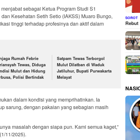
g menjabat sebagai Ketua Program Studi S1
si dan Kesehatan Setih Setio (IAKSS) Muaro Bungo,
SOROT
Rebut 
asi tinggi terhadap profesinya dan aktif dalam
njaga Rumah Febrie
Satpam Tewas Terborgol
riansyah Tewas, Diduga
Mulut Dilatban di Waduk
ndisi Mulut dan Hidung
Jatiluhur, Bupati Purwakarta
rbusa, Polisi Bertindak
Melayat
NASI
emukan dalam kondisi yang memprihatinkan. Ia
rtutup sarung, dengan pakaian yang sebagian masih
 punya masalah dengan siapa pun. Kami semua kaget,”
(1/11/2025).