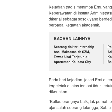
Kejadian tragis menimpa Erni, yan
Keperawatan di Institut Administra
dikenal sebagai sosok yang berdedik
berbagai kegiatan akademik.
BACAAN LAINNYA
Seorang dokter internship
Pe
Asal Makassar, dr SZM,
Ad
Tewas Usai Terjatuh di
Ko
Apartemen Kalibata City
Be
Pada hari kejadian, jasad Erni dit
tergeletak di atas tempat tidur, te
dikenakan.
“Beliau orangnya baik, tak pernah
ujar salah seorang tetangga, Sabtu 