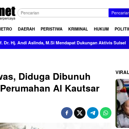
Pencaria
METRO
DAERAH
PERISTIWA
KRIMINAL
HUKUM
POLITI
slinda, M.Si Mendapat Dukungan Aktivis Sulsel
Kapolres 
VIRA
as, Diduga Dibunuh
 Perumahan Al Kautsar