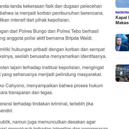
anda-tanda kekerasan fisik dan dugaan pelecehan
 bahwa ia menjadi korban pembunuhan berencana.
NASION
Kapal
an intensif dari pihak kepolisian.
Makass
ngan dari Polres Bungo dan Polres Tebo berhasil
g anggota polisi aktif bernama Bripda Waldi.
emiliki hubungan pribadi dengan korban dan sempat
sinya, seolah berusaha menyamarkan identitasnya.
n tajam terhadap institusi kepolisian, mengingat
at yang seharusnya menjadi pelindung masyarakat.
Eko Cahyono, menyampaikan bahwa proses hukum
ara transparan dan tegas.
ansi terhadap tindakan kriminal, terlebih jika
endiri.
 publik, namun juga memunculkan desakan agar
luasi menyeluruh terhadap integritas dan pengawasan