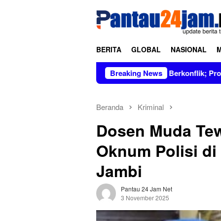
Loncat
tutup
ke
konten
BERITA
GLOBAL
NASIONAL
pimpin Figur Bersih dan Tidak Berkonflik; Prof. Dr. Hj. Andi A
Breaking News
Beranda
Kriminal
Dosen Muda Tew
Oknum Polisi di
Jambi
Pantau 24 Jam Net
3 November 2025