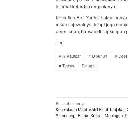
internal terhadap anggotanya.
Kematian Erni Yuniati bukan hany
rekan sejawatnya, tetapi juga menj
perempuan, bahkan di lingkungan 
Tim
# Al Kautsar
# Dibunuh
# Dos
# Tewas
Diduga
Navigasi
Pos sebelumnya
Kecelakaan Maut Mobil Elf di Tanjakan
pos
Sumedang, Empat Korban Meninggal D