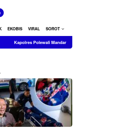
tutup
n
K
EKOBIS
VIRAL
SOROT
Polewali Mandar Turut Musnahkan Barang Bukti Perkara Inkrah 
L