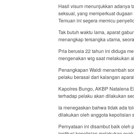
Hasil visum menunjukkan adanya t
seksual, yang memperkuat dugaan
Temuan ini segera memicu penyelidik
Tak butuh waktu lama, aparat gabu
menangkap tersangka utama, seoran
Pria berusia 22 tahun ini diduga m
mengenakan wig saat melakukan ak
Penangkapan Waldi menambah sorota
pelaku berasal dari kalangan apar
Kapolres Bungo, AKBP Natalena 
terhadap pelaku akan dilakukan sec
Ia menegaskan bahwa tidak ada toler
dilakukan oleh anggota kepolisian s
Pernyataan ini disambut baik oleh
institusi kepolisian melakukan eva