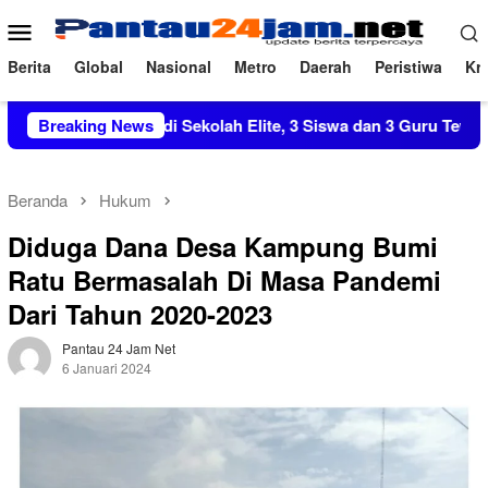
Loncat
Menu
ke
Mobile
konten
Berita
Global
Nasional
Metro
Daerah
Peristiwa
Kri
Tahun di Sekolah Elite, 3 Siswa dan 3 Guru Tewas
Breaking News
Oknu
Beranda
Hukum
Diduga Dana Desa Kampung Bumi
Ratu Bermasalah Di Masa Pandemi
Dari Tahun 2020-2023
Pantau 24 Jam Net
6 Januari 2024