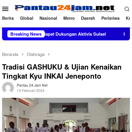
Loncat
Menu
ke
Mobile
konten
Berita
Global
Nasional
Metro
Daerah
Peristiwa
Kri
, M.Si Mendapat Dukungan Aktivis Sulsel
Breaking News
Kapolres Polewa
Beranda
Olahraga
Tradisi GASHUKU & Ujian Kenaikan
Tingkat Kyu INKAI Jeneponto
Pantau 24 Jam Net
13 Februari 2024