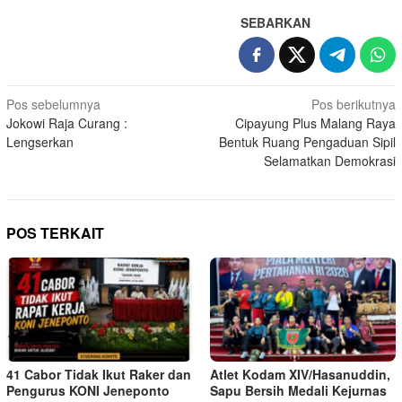
SEBARKAN
Navigasi
Pos sebelumnya
Pos berikutnya
Jokowi Raja Curang :
Cipayung Plus Malang Raya
pos
Lengserkan
Bentuk Ruang Pengaduan Sipil
Selamatkan Demokrasi
POS TERKAIT
41 Cabor Tidak Ikut Raker dan
Atlet Kodam XIV/Hasanuddin,
Pengurus KONI Jeneponto
Sapu Bersih Medali Kejurnas