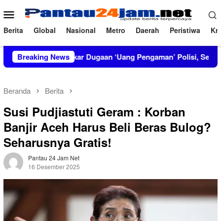
Loncat
Menu
ke
Mobile
konten
Berita
Global
Nasional
Metro
Daerah
Peristiwa
Kri
IRT Bongkar Dugaan ‘Uang Pengaman’ Polisi, Setor Rp2,5 Juta 
Breaking News
Beranda
Berita
Susi Pudjiastuti Geram : Korban
Banjir Aceh Harus Beli Beras Bulog?
Seharusnya Gratis!
Pantau 24 Jam Net
16 Desember 2025