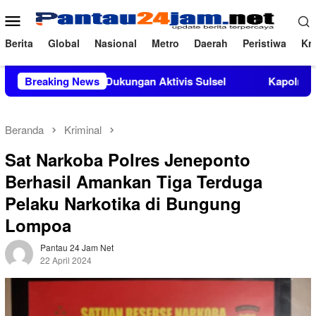
Loncat
Menu
ke
Mobile
konten
Berita
Global
Nasional
Metro
Daerah
Peristiwa
Kri
apat Dukungan Aktivis Sulsel
Breaking News
Kapolres Polewali Mandar 
Beranda
Kriminal
Sat Narkoba Polres Jeneponto
Berhasil Amankan Tiga Terduga
Pelaku Narkotika di Bungung
Lompoa
Pantau 24 Jam Net
22 April 2024