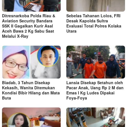
Ditresnarkoba Polda Riau &
Sebelas Tahanan Lolos, FRI
Aviation Security Bandara
Desak Kapolda Sultra
SSK II Gagalkan Kurir Asal
Evaluasi Total Polres Kolaka
Aceh Bawa 2 Kg Sabu Saat
Utara
Melalui X-Ray
Biadab, 3 Tahun Disekap
Lansia Disekap Setahun oleh
Kekasih, Wanita Ditemukan
Pacar Anak, Uang Rp 2 M dan
Kondisi Bibir Hilang dan Mata
Emas I Kg Ludes Dipakai
Buta
Foya-Foya