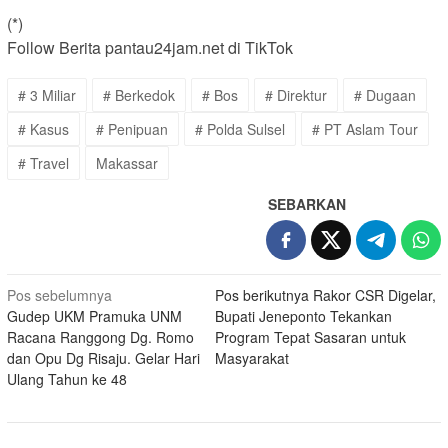
(*)
Follow Berita pantau24jam.net di TikTok
# 3 Miliar
# Berkedok
# Bos
# Direktur
# Dugaan
# Kasus
# Penipuan
# Polda Sulsel
# PT Aslam Tour
# Travel
Makassar
SEBARKAN
Navigasi
Pos sebelumnya
Pos berikutnya
Rakor CSR Digelar,
Gudep UKM Pramuka UNM
Bupati Jeneponto Tekankan
pos
Racana Ranggong Dg. Romo
Program Tepat Sasaran untuk
dan Opu Dg Risaju. Gelar Hari
Masyarakat
Ulang Tahun ke 48