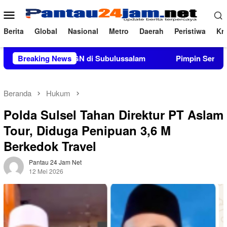
Loncat
Menu
ke
Mobile
konten
Berita
Global
Nasional
Metro
Daerah
Peristiwa
Kri
rkuat P4GN di Subulussalam
Breaking News
Pimpin Sertijab dan Alih K
Beranda
Hukum
Polda Sulsel Tahan Direktur PT Aslam
Tour, Diduga Penipuan 3,6 M
Berkedok Travel
Pantau 24 Jam Net
12 Mei 2026