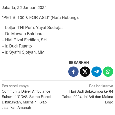
Jakarta, 22 Januari 2024
*PETISI 100 & FOR ASLI* (Nara Hubung):
– Letjen TNI Purn. Yayat Sudrajat
– Dr. Marwan Batubara
– HM. Rizal Fadillah, SH
– Ir. Budi Rijanto
– Ir. Syafril Sjofyan, MM.
SEBARKAN
Navigasi
Pos sebelumnya
Pos berikutnya
Community Driver Ambulance
Hari Jadi Bulukumba ke-64
pos
Sulawesi ‘CDAS’ Sidrap Resmi
Tahun 2024, Ini Arti dan Makna
Dikukuhkan, Muchsin : Siap
Logo
Jalankan Amanah