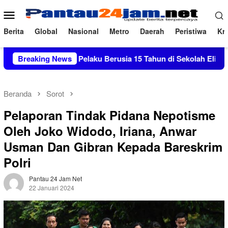
Loncat
Menu
ke
Mobile
konten
Berita
Global
Nasional
Metro
Daerah
Peristiwa
Kri
embakan Pelaku Berusia 15 Tahun di Sekolah Elite, 3 Siswa dan
Breaking News
Beranda
Sorot
Pelaporan Tindak Pidana Nepotisme
Oleh Joko Widodo, Iriana, Anwar
Usman Dan Gibran Kepada Bareskrim
Polri
Pantau 24 Jam Net
22 Januari 2024