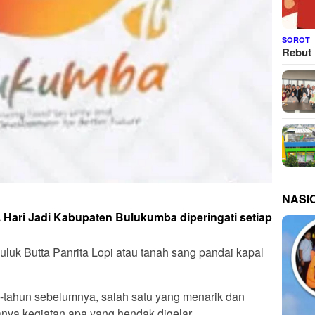
SOROT
Rebut 
NASI
.
Hari Jadi Kabupaten Bulukumba diperingati setiap
uluk Butta Panrita Lopi atau tanah sang pandai kapal
hun-tahun sebelumnya, salah satu yang menarik dan
anya kegiatan apa yang hendak digelar.