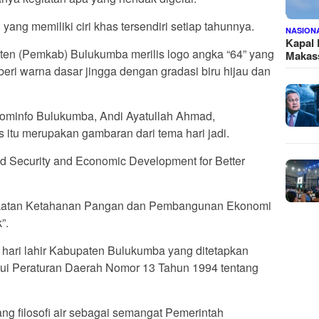
i yang memiliki ciri khas tersendiri setiap tahunnya.
NASION
Kapal
ten (Pemkab) Bulukumba merilis logo angka “64” yang
Makass
diberi warna dasar jingga dengan gradasi biru hijau dan
ominfo Bulukumba, Andi Ayatullah Ahmad,
s itu merupakan gambaran dari tema hari jadi.
od Security and Economic Development for Better
ingkatan Ketahanan Pangan dan Pembangunan Ekonomi
”.
hari lahir Kabupaten Bulukumba yang ditetapkan
lui Peraturan Daerah Nomor 13 Tahun 1994 tentang
ng filosofi air sebagai semangat Pemerintah