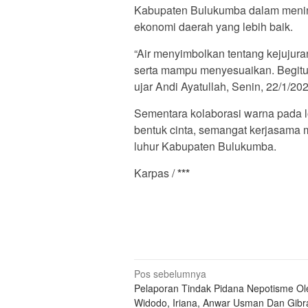
Kabupaten Bulukumba dalam meni
ekonomi daerah yang lebih baik.
“Air menyimbolkan tentang kejujura
serta mampu menyesuaikan. Begitu
ujar Andi Ayatullah, Senin, 22/1/202
Sementara kolaborasi warna pada 
bentuk cinta, semangat kerjasama m
luhur Kabupaten Bulukumba.
Karpas /
***
Navigasi
Pos sebelumnya
Pelaporan Tindak Pidana Nepotisme Ol
pos
Widodo, Iriana, Anwar Usman Dan Gibr