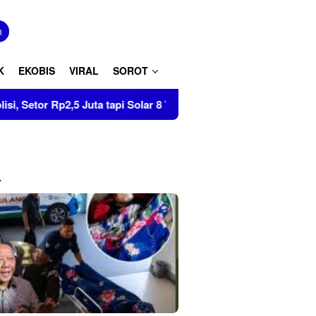
tutup
n
K
EKOBIS
VIRAL
SOROT
 Juta tapi Solar 8 Ton Disita di Pinrang
Tumbuhkan Cint
L