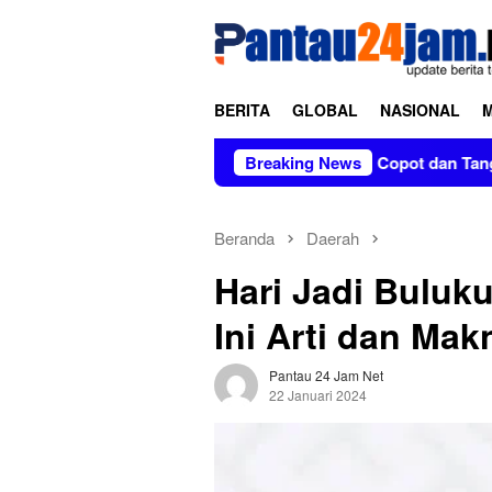
Loncat
tutup
ke
konten
BERITA
GLOBAL
NASIONAL
an Tanpa Kabar di Soppeng
Breaking News
Copot dan Tangkap Pratikno
Beranda
Daerah
Hari Jadi Buluk
Ini Arti dan Ma
Pantau 24 Jam Net
22 Januari 2024