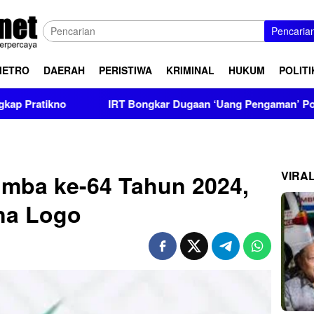
Pencaria
METRO
DAERAH
PERISTIWA
KRIMINAL
HUKUM
POLITI
IRT Bongkar Dugaan ‘Uang Pengaman’ Polisi, Setor Rp2,5
VIRA
umba ke-64 Tahun 2024,
kna Logo