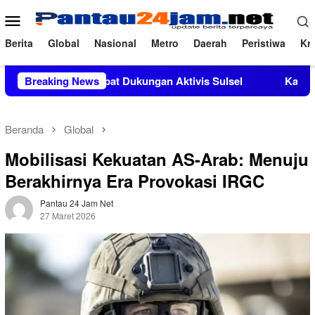
Loncat
Menu
ke
Mobile
konten
Berita
Global
Nasional
Metro
Daerah
Peristiwa
Kri
 M.Si Mendapat Dukungan Aktivis Sulsel
Breaking News
Kapolres Polewal
Beranda
Global
Mobilisasi Kekuatan AS-Arab: Menuju
Berakhirnya Era Provokasi IRGC
Pantau 24 Jam Net
27 Maret 2026