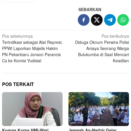
SEBARKAN
Navigasi
Pos sebelumnya
Pos berikutnya
Terindikasi sebagai Alat Represi,
Diduga Oknum Perwira Polisi
pos
PPWI Laporkan Majelis Hakim
Aniaya Seorang Warga
PN Pekanbaru Jonson Parancis
Bulukumba di Saat Mencari
Cs ke Komisi Yudisial
Keadilan
POS TERKAIT
Kornas Korps HMI-Wati
Jemaah An-Nadzir Gelar