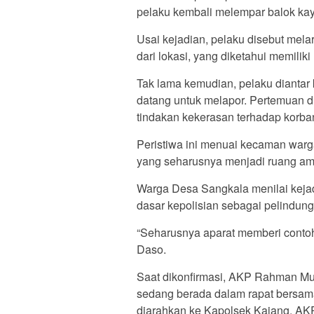
pelaku kembali melempar balok kay
Usai kejadian, pelaku disebut mela
dari lokasi, yang diketahui memili
Tak lama kemudian, pelaku diantar 
datang untuk melapor. Pertemuan di
tindakan kekerasan terhadap korba
Peristiwa ini menuai kecaman warga 
yang seharusnya menjadi ruang am
Warga Desa Sangkala menilai kejadi
dasar kepolisian sebagai pelindu
“Seharusnya aparat memberi contoh
Daso.
Saat dikonfirmasi, AKP Rahman M
sedang berada dalam rapat bersam
diarahkan ke Kapolsek Kajang. AK