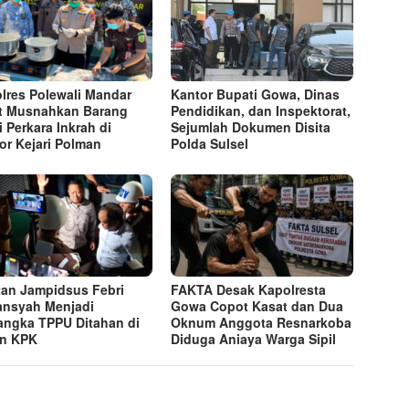
lres Polewali Mandar
Kantor Bupati Gowa, Dinas
t Musnahkan Barang
Pendidikan, dan Inspektorat,
i Perkara Inkrah di
Sejumlah Dokumen Disita
or Kejari Polman
Polda Sulsel
an Jampidsus Febri
FAKTA Desak Kapolresta
ansyah Menjadi
Gowa Copot Kasat dan Dua
angka TPPU Ditahan di
Oknum Anggota Resnarkoba
n KPK
Diduga Aniaya Warga Sipil