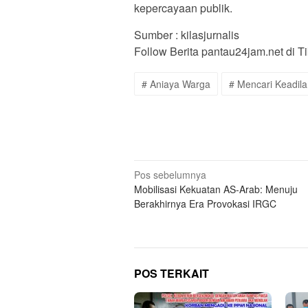
kepercayaan publik.
Sumber : kilasjurnalis
Follow Berita pantau24jam.net di T
# Aniaya Warga
# Mencari Keadil
Navigasi
Pos sebelumnya
Mobilisasi Kekuatan AS-Arab: Menuju
pos
Berakhirnya Era Provokasi IRGC
POS TERKAIT