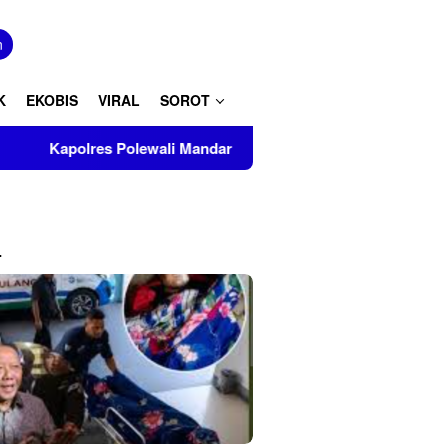
tutup
n
K
EKOBIS
VIRAL
SOROT
ewali Mandar Turut Musnahkan Barang Bukti Perkara Inkrah di K
L