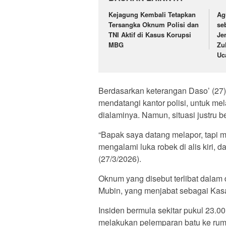
Kejagung Kembali Tetapkan
Ag
Tersangka Oknum Polisi dan
se
TNI Aktif di Kasus Korupsi
Je
MBG
Zu
Uc
Berdasarkan keterangan Daso’ (27)
mendatangi kantor polisi, untuk m
dialaminya. Namun, situasi justru be
“Bapak saya datang melapor, tapi m
mengalami luka robek di alis kiri, d
(27/3/2026).
Oknum yang disebut terlibat dala
Mubin, yang menjabat sebagai Kas
Insiden bermula sekitar pukul 23.
melakukan pelemparan batu ke rum