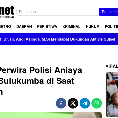
Pencaria
METRO
DAERAH
PERISTIWA
KRIMINAL
HUKUM
POLITI
da, M.Si Mendapat Dukungan Aktivis Sulsel
Kapolres Pol
VIRA
rwira Polisi Aniaya
Bulukumba di Saat
n