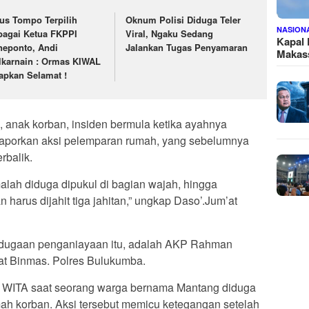
us Tompo Terpilih
Oknum Polisi Diduga Teler
NASION
bagai Ketua FKPPI
Viral, Ngaku Sedang
Kapal
neponto, Andi
Jalankan Tugas Penyamaran
Makass
lkarnain : Ormas KIWAL
apkan Selamat !
, anak korban, insiden bermula ketika ayahnya
elaporkan aksi pelemparan rumah, yang sebelumnya
rbalik.
alah diduga dipukul di bagian wajah, hingga
an harus dijahit tiga jahitan,” ungkap Daso’.Jum’at
m dugaan penganiayaan itu, adalah AKP Rahman
at Binmas. Polres Bulukumba.
00 WITA saat seorang warga bernama Mantang diduga
ah korban. Aksi tersebut memicu ketegangan setelah