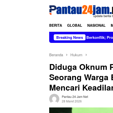
Loncat
tutup
ke
konten
BERITA
GLOBAL
NASIONAL
in Figur Bersih dan Tidak Berkonflik; Prof. Dr. Hj. Andi Aslin
Breaking News
Beranda
Hukum
Diduga Oknum Pe
Seorang Warga 
Mencari Keadila
Pantau 24 Jam Net
28 Maret 2026