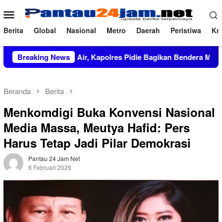
Loncat
Menu
ke
Mobile
konten
Berita
Global
Nasional
Metro
Daerah
Peristiwa
Kri
ta Tanah Air, Kapolres Pidie Bagikan Bendera Merah Putih kepa
Breaking News
Beranda
Berita
Menkomdigi Buka Konvensi Nasional
Media Massa, Meutya Hafid: Pers
Harus Tetap Jadi Pilar Demokrasi
Pantau 24 Jam Net
8 Februari 2026