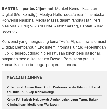
BANTEN – pantau24jam.net.
Menteri Komunikasi dan
Digital (Menkomdigi), Meutya Hafid, secara resmi membuka
Konvensi Nasional Media Massa dalam rangka Hari Pers
Nasional (HPN) 2026 di Hotel Aston Serang, Banten. Ahad,
8/2/2026.
Konvensi yang mengusung tema “Pers, AI, dan Transformasi
Digital: Membangun Ekosistem Informasi untuk Kepentingan
Publik” tersebut dihadiri oleh ratusan tokoh pers nasional,
pimpinan media, konstituen Dewan Pers, serta praktisi
komunikasi dari berbagai penjuru Indonesia.
BACAAN LAINNYA
Video Viral Amien Rais Sindir Prabowo-Teddy Hilang di Kanal
YouTube ini Sikap Menkomdigi
Ketua PJI Sulsel: Hak Jawab Adalah Jalan yang Tepat, Bukan
Kriminalisasi Media dan Wartawan