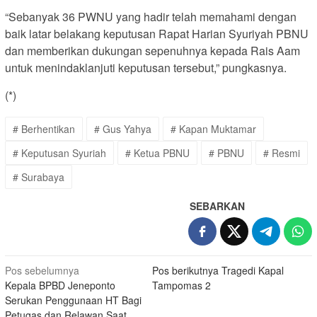
“Sebanyak 36 PWNU yang hadir telah memahami dengan
baik latar belakang keputusan Rapat Harian Syuriyah PBNU
dan memberikan dukungan sepenuhnya kepada Rais Aam
untuk menindaklanjuti keputusan tersebut,” pungkasnya.
(*)
# Berhentikan
# Gus Yahya
# Kapan Muktamar
# Keputusan Syuriah
# Ketua PBNU
# PBNU
# Resmi
# Surabaya
SEBARKAN
Navigasi
Pos sebelumnya
Pos berikutnya
Tragedi Kapal
Kepala BPBD Jeneponto
Tampomas 2
pos
Serukan Penggunaan HT Bagi
Petugas dan Relawan Saat