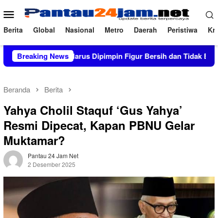
Loncat
Menu
ke
Mobile
konten
Berita
Global
Nasional
Metro
Daerah
Peristiwa
Kri
UNM Harus Dipimpin Figur Bersih dan Tidak Berkonflik; Prof. 
Breaking News
Beranda
Berita
Yahya Cholil Staquf ‘Gus Yahya’
Resmi Dipecat, Kapan PBNU Gelar
Muktamar?
Pantau 24 Jam Net
2 Desember 2025