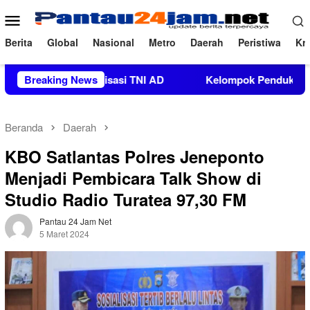
Loncat
Menu
ke
Mobile
konten
Berita
Global
Nasional
Metro
Daerah
Peristiwa
Kri
atan Organisasi TNI AD
Breaking News
Kelompok Pendukung Moha Bin B
Beranda
Daerah
KBO Satlantas Polres Jeneponto
Menjadi Pembicara Talk Show di
Studio Radio Turatea 97,30 FM
Pantau 24 Jam Net
5 Maret 2024