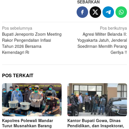
SEBARKAN
Navigasi
Pos sebelumnya
Pos berikutnya
Bupati Jeneponto Zoom Meeting
Agresi Militer Belanda II:
pos
Rakor Pengendalian Inflasi
Yogyakarta Jatuh, Jenderal
Tahun 2026 Bersama
Soedirman Memilih Perang
Kemendagri Ri
Gerilya !!
POS TERKAIT
Kapolres Polewali Mandar
Kantor Bupati Gowa, Dinas
Turut Musnahkan Barang
Pendidikan, dan Inspektorat,