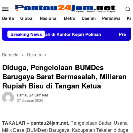
Loncat
Menu
ke
Mobile
konten
Berita
Global
Nasional
Metro
Daerah
Peristiwa
Kri
erkara Inkrah di Kantor Kejari Polman
Breaking News
Prevalensi Peny
Beranda
Hukum
Diduga, Pengelolaan BUMDes
Barugaya Sarat Bermasalah, Miliaran
Rupiah Bisu di Tangan Ketua
Pantau 24 Jam Net
27 Januari 2026
TAKALAR – pantau24jam.net.
Pengelolaan Badan Usaha
Milik Desa (BUMDes) Barugaya, Kabupaten Takalar, diduga