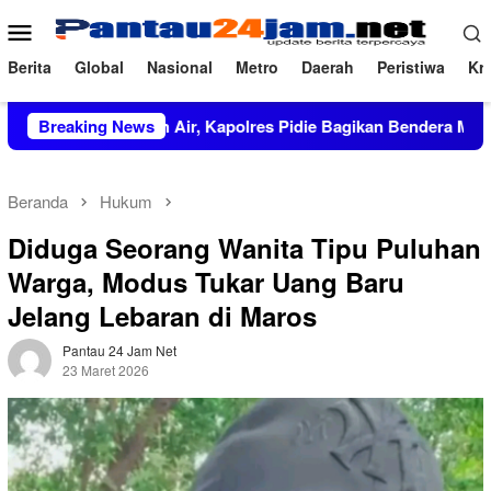
Loncat
Menu
ke
Mobile
konten
Berita
Global
Nasional
Metro
Daerah
Peristiwa
Kri
Cinta Tanah Air, Kapolres Pidie Bagikan Bendera Merah Putih k
Breaking News
Beranda
Hukum
Diduga Seorang Wanita Tipu Puluhan
Warga, Modus Tukar Uang Baru
Jelang Lebaran di Maros
Pantau 24 Jam Net
23 Maret 2026