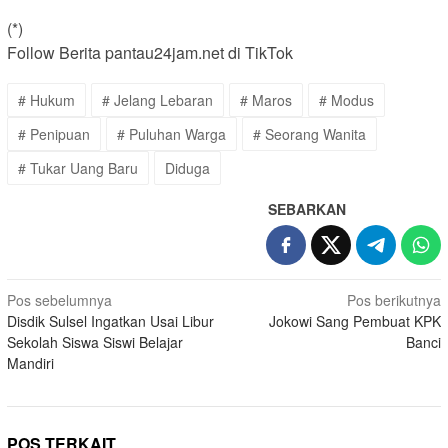
(*)
Follow Berita pantau24jam.net di TikTok
# Hukum
# Jelang Lebaran
# Maros
# Modus
# Penipuan
# Puluhan Warga
# Seorang Wanita
# Tukar Uang Baru
Diduga
SEBARKAN
Navigasi
Pos sebelumnya
Pos berikutnya
Disdik Sulsel Ingatkan Usai Libur
Jokowi Sang Pembuat KPK
pos
Sekolah Siswa Siswi Belajar
Banci
Mandiri
POS TERKAIT