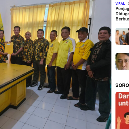
VIRAL
Penjag
Diduga
Berbus
SORO