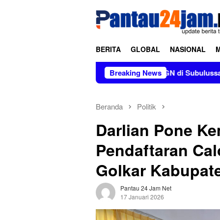
Loncat
tutup
ke
konten
BERITA
GLOBAL
NASIONAL
uta Jiwa, BNNP Aceh Perkuat P4GN di Subulussalam
Breaking News
Pim
Beranda
Politik
Darlian Pone Ke
Pendaftaran Cal
Golkar Kabupat
Pantau 24 Jam Net
17 Januari 2026