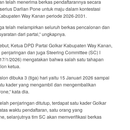
an telah menerima berkas pendaftarannya secara
serius Darlian Pone untuk maju dalam kontestasi
Kabupaten Way Kanan periode 2026-2031.
 juga telah melampirkan seluruh berkas pencalonan dan
yaratan dari partai,” ungkapnya.
ebut, Ketua DPD Partai Golkar Kabupaten Way Kanan,
penjaringan dan juga Steering Committee (SC) I
(17/1/2026) mengatakan bahwa salah satu tahapan
lon ketua.
lon dibuka 3 (tiga) hari yaitu 15 Januari 2026 sampai
satu kader yang mengambil dan mengembalikan
one,” kata dia.
h penjaringan ditutup, terdapat satu kader Golkar
tas waktu pendaftaran, satu orang yang
e, selanjutnya tim SC akan memverifikasi berkas