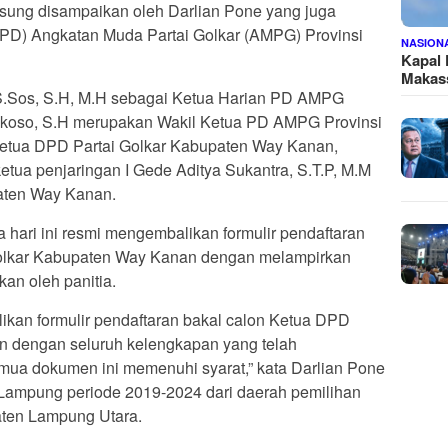
gsung disampaikan oleh Darlian Pone yang juga
(PD) Angkatan Muda Partai Golkar (AMPG) Provinsi
NASION
Kapal
Makass
 S.Sos, S.H, M.H sebagai Ketua Harian PD AMPG
rakoso, S.H merupakan Wakil Ketua PD AMPG Provinsi
etua DPD Partai Golkar Kabupaten Way Kanan,
tua penjaringan I Gede Aditya Sukantra, S.T.P, M.M
paten Way Kanan.
ari ini resmi mengembalikan formulir pendaftaran
Golkar Kabupaten Way Kanan dengan melampirkan
kan oleh panitia.
alikan formulir pendaftaran bakal calon Ketua DPD
n dengan seluruh kelengkapan yang telah
mua dokumen ini memenuhi syarat,” kata Darlian Pone
Lampung periode 2019-2024 dari daerah pemilihan
ten Lampung Utara.