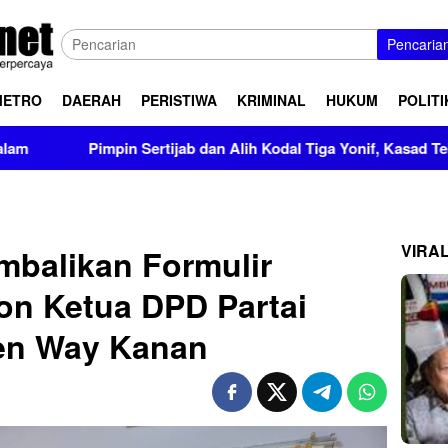
Pencaria
METRO
DAERAH
PERISTIWA
KRIMINAL
HUKUM
POLITI
pin Sertijab dan Alih Kodal Tiga Yonif, Kasad Tekankan Pengua
VIRA
mbalikan Formulir
on Ketua DPD Partai
en Way Kanan