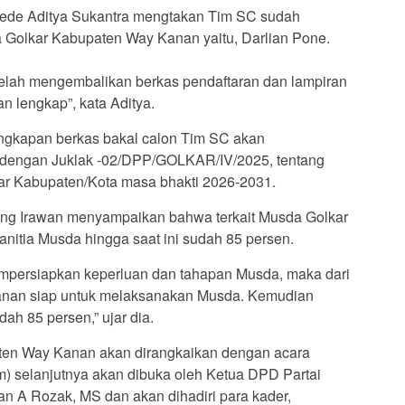
Gede Aditya Sukantra mengtakan Tim SC sudah
 Golkar Kabupaten Way Kanan yaitu, Darlian Pone.
 telah mengembalikan berkas pendaftaran dan lampiran
n lengkap”, kata Aditya.
engkapan berkas bakal calon Tim SC akan
i dengan Juklak -02/DPP/GOLKAR/IV/2025, tentang
kar Kabupaten/Kota masa bhakti 2026-2031.
ng Irawan menyampaikan bahwa terkait Musda Golkar
itia Musda hingga saat ini sudah 85 persen.
empersiapkan keperluan dan tahapan Musda, maka dari
Kanan siap untuk melaksanakan Musda. Kemudian
dah 85 persen,” ujar dia.
ten Way Kanan akan dirangkaikan dengan acara
selanjutnya akan dibuka oleh Ketua DPD Partai
an A Rozak, MS dan akan dihadiri para kader,