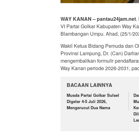
WAY KANAN – pantau24jam.net
.
VI Partai Golkar Kabupaten Way K
Blambangan Umpu. Ahad, (25/1/20
Wakil Ketua Bidang Pemuda dan O
Provinsi Lampung, Dr. (Can) Darlia
mengembalikan formulir pendaftara
Way Kanan periode 2026-2031, pad
BACAAN LAINNYA
Musda Partai Golkar Sulsel
Da
Digelar 4-5 Juli 2026,
Mu
Mengerucut Dua Nama
Ke
Di
La