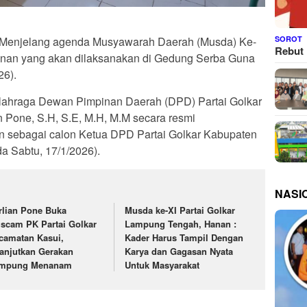
SOROT
 Menjelang agenda Musyawarah Daerah (Musda) Ke-
Rebut 
anan yang akan dilaksanakan di Gedung Serba Guna
26).
lahraga Dewan Pimpinan Daerah (DPD) Partai Golkar
n Pone, S.H, S.E, M.H, M.M secara resmi
n sebagai calon Ketua DPD Partai Golkar Kabupaten
a Sabtu, 17/1/2026).
NASI
rlian Pone Buka
Musda ke-XI Partai Golkar
scam PK Partai Golkar
Lampung Tengah, Hanan :
camatan Kasui,
Kader Harus Tampil Dengan
lanjutkan Gerakan
Karya dan Gagasan Nyata
mpung Menanam
Untuk Masyarakat