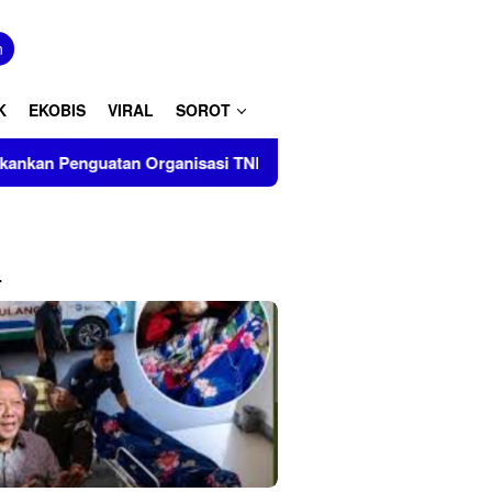
tutup
n
K
EKOBIS
VIRAL
SOROT
tan Organisasi TNI AD
L