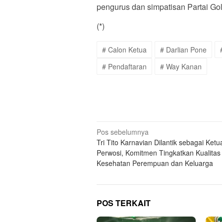
pengurus dan simpatisan Partai G
(*)
# Calon Ketua
# Darlian Pone
# Pendaftaran
# Way Kanan
Navigasi
Pos sebelumnya
Tri Tito Karnavian Dilantik sebagai Ketu
pos
Perwosi, Komitmen Tingkatkan Kualitas
Kesehatan Perempuan dan Keluarga
POS TERKAIT