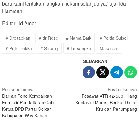
baru kami tentukan langkah hukum selanjutnya,” ujar Ida
Hamidah.
Editor : Id Amor
# Ditetapkan
# dr Resti
# Nama Baik
# Polda Sulsel
# Putri Dakka
# Serang
# Tersangka
Makassar
SEBARKAN
Navigasi
Pos sebelumnya
Pos berikutnya
Darlian Pone Kembalikan
Pesawat ATR 42-500 Hilang
pos
Formulir Pendaftaran Calon
Kontak di Maros, Berikut Daftar
Ketua DPD Partai Golkar
Kru dan Penumpang
Kabupaten Way Kanan