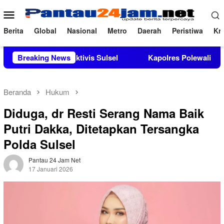
Loncat
Menu
ke
Mobile
konten
Berita
Global
Nasional
Metro
Daerah
Peristiwa
Kri
ukungan Aktivis Sulsel
Breaking News
Kapolres Polewali Mandar Turut 
Beranda
Hukum
Diduga, dr Resti Serang Nama Baik
Putri Dakka, Ditetapkan Tersangka
Polda Sulsel
Pantau 24 Jam Net
17 Januari 2026