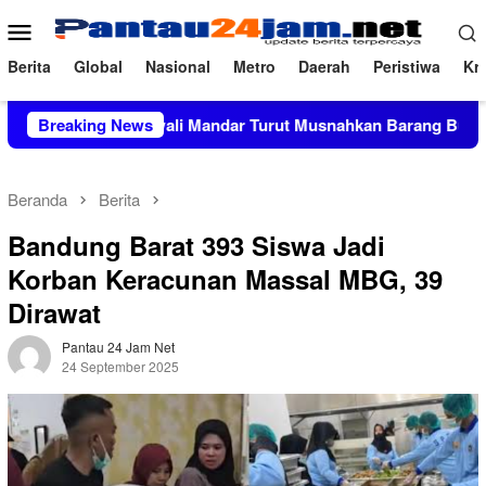
Loncat
Menu
ke
Mobile
konten
Berita
Global
Nasional
Metro
Daerah
Peristiwa
Kri
es Polewali Mandar Turut Musnahkan Barang Bukti Perkara Inkra
Breaking News
Beranda
Berita
Bandung Barat 393 Siswa Jadi
Korban Keracunan Massal MBG, 39
Dirawat
Pantau 24 Jam Net
24 September 2025