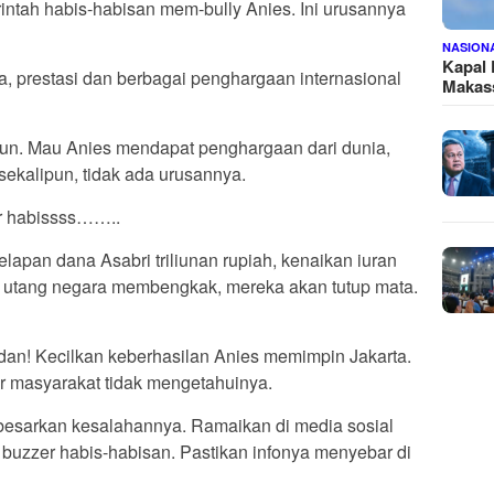
tah habis-habisan mem-bully Anies. Ini urusannya
NASION
Kapal
, prestasi dan berbagai penghargaan internasional
Makass
pun. Mau Anies mendapat penghargaan dari dunia,
sekalipun, tidak ada urusannya.
ar habissss……..
apan dana Asabri triliunan rupiah, kenaikan iuran
utang negara membengkak, mereka akan tutup mata.
an! Kecilkan keberhasilan Anies memimpin Jakarta.
ar masyarakat tidak mengetahuinya.
besarkan kesalahannya. Ramaikan di media sosial
buzzer habis-habisan. Pastikan infonya menyebar di