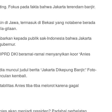
ting. Fokus pada fakta bahwa Jakarta terendam banjir.
ain di Jawa, termasuk di Bekasi yang notabene berada
la-gilaan.
arkan kepada publik sak-Indonesia bahwa Jakarta
gubernur.
 DPRD DKI beramai-ramai menyanyikan koor “Anies
ia muncul judul berita “Jakarta Dikepung Banjir.” Foto-
nculan kembali.
bilitas Anies tiba-tiba melorot karena gagal
nies akan menjadi presiden? Padahal perhelatan