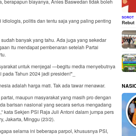
 berapapun biayanya, Anies Baswedan tidak boleh
SOROT
idiologis, politis dan tentu saja yang paling penting
Rebut 
 sudah banyak yang tahu. Ada juga yang sekedar
an itu mendapat pembenaran setelah Partai
tu.
syarakat untuk menjegal —begitu media menyebutnya
pada Tahun 2024 jadi presiden!*_
nesia adalah harga mati. Tak ada tawar menawar.
NASI
 partai, maupun masyarakat yang masih pro dengan
 ada barisan nasional yang secara serius mengadang
ni,” kata Sekjen PSI Raja Juli Antoni dalam jumpa pers
y, Jakarta, Minggu (23/2).
gapa selama ini beberapa parpol, khususnya PSI,