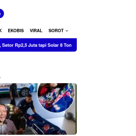
tutup
n
K
EKOBIS
VIRAL
SOROT
tapi Solar 8 Ton Disita di Pinrang
Tumbuhkan Cinta Tan
L