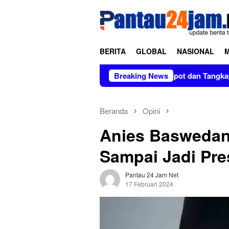
Loncat
tutup
ke
konten
BERITA
GLOBAL
NASIONAL
npa Kabar di Soppeng
Copot dan Tangkap Pratikno
Breaking News
Beranda
Opini
Anies Baswedan
Sampai Jadi Pre
Pantau 24 Jam Net
17 Februari 2024