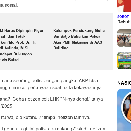
a sosial.
SOROT
Rebut 
M Harus Dipimpin Figur
Kelompok Pendukung Moha
rsih dan Tidak
Bin Batjo Bubarkan Paksa
konflik; Prof. Dr. Hj.
Aksi PMII Makassar di AAS
di Aslinda, M.Si
Building
ndapat Dukungan
tivis Sulsel
mana seorang polisi dengan pangkat AKP bisa
NASI
hingga muncul pertanyaan soal harta kekayaannya.
i mana?, Coba netizen cek LHKPN-nya dong!,” tanya
0/2025.
u wajib diketahui?” timpal netizen lainnya.
gendut lagi. Ini polisi apa cukong?” sindir netizen