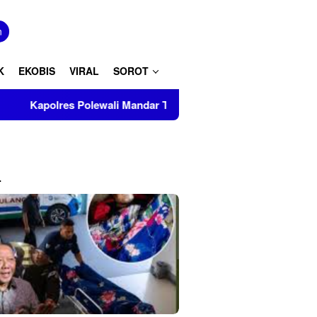
tutup
n
K
EKOBIS
VIRAL
SOROT
s Polewali Mandar Turut Musnahkan Barang Bukti Perkara Inkrah
L