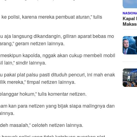
NASION
 ke polisi, karena mereka pembuat aturan,” tulis
Kapal
Makass
su aja langsung dikandangin, giliran aparat bebas mo
rang,” geram netizen lainnya.
n, meskipun kapolda, nggak akan cukup membeli mobil
l lain,” sindir lainnya.
u pakai plat palsu pasti dituduh pencuri, ini mah enak
k mereka,” timpal netizen lainnya.
elanggar hokum,” tulis komentar netizen.
 kan para netizen yang bijak siapa malingnya dan
ainnya.
deh masalah,” celoteh netizen lainnya.
 banyak polisi yang tidak ketahuan gunakan plat