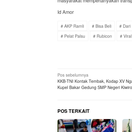
masyarakat mempertanyakan transp
Id Amor
# AKP Ramli
# Bisa Beli
# Dari
# Pelat Palsu
# Rubicon
# Viral
Navigasi
Pos sebelumnya
KKB-TNI Kontak Tembak, Kodap XV Ng
pos
Kupel Bakar Gedung SMP Negeri Kiwir
POS TERKAIT