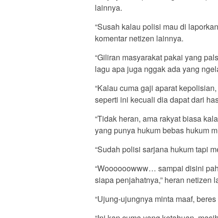
lainnya.
“Susah kalau polisi mau di laporkan
komentar netizen lainnya.
“Giliran masyarakat pakai yang pal
lagu apa juga nggak ada yang ngela
“Kalau cuma gaji aparat kepolisia
seperti ini kecuali dia dapat dari hasi
“Tidak heran, ama rakyat biasa kala
yang punya hukum bebas hukum mili
“Sudah polisi sarjana hukum tapi m
“Woooooowww… sampai disini paham
siapa penjahatnya,” heran netizen l
“Ujung-ujungnya minta maaf, beres 
“Ini kan cuma yang ketahuan, masih