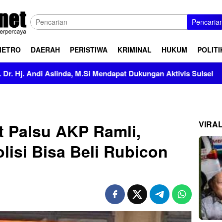
Pencaria
METRO
DAERAH
PERISTIWA
KRIMINAL
HUKUM
POLITI
Aslinda, M.Si Mendapat Dukungan Aktivis Sulsel
Kapolre
VIRA
t Palsu AKP Ramli,
olisi Bisa Beli Rubicon