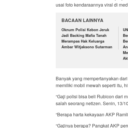
usai foto kendaraannya viral di medi
BACAAN LAINNYA
Oknum Polisi Kebon Jeruk
UN
Jadi Backing Mafia Tanah
Be
Merampas Hak Keluarga
Ber
Ambar Witjaksono Sutarman
An
Me
Ak
Banyak yang mempertanyakan dari 
memiliki mobil mewah seperti itu, 
“Gaji polisi bisa beli Rubicon dar
salah seorang netizen. Senin, 13/1
“Berapa harta kekayaan AKP Ramli it
“Gajinya berapa? Pangkat AKP perut 