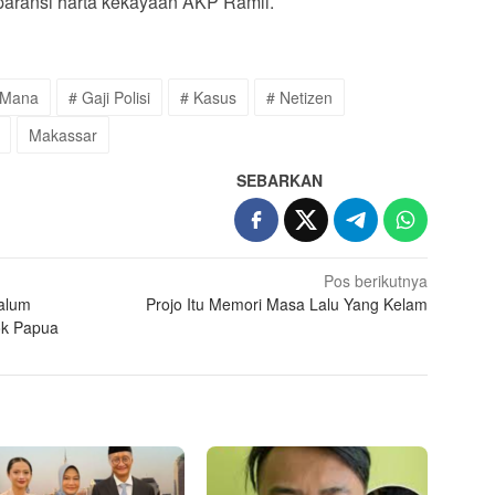
aransi harta kekayaan AKP Ramli.
 Mana
# Gaji Polisi
# Kasus
# Netizen
Makassar
SEBARKAN
Pos berikutnya
alum
Projo Itu Memori Masa Lalu Yang Kelam
ok Papua