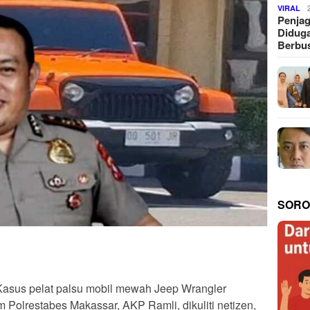
VIRAL
Penjag
Diduga
Berbus
SORO
asus pelat palsu mobil mewah Jeep Wrangler
Polrestabes Makassar, AKP Ramli, dikuliti netizen,