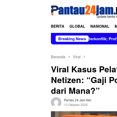
Loncat
tutup
ke
konten
BERITA
GLOBAL
NASIONAL
Dipimpin Figur Bersih dan Tidak Berkonflik; Prof. Dr. Hj. Andi 
Breaking News
Beranda
Viral
Viral Kasus Pela
Netizen: “Gaji P
dari Mana?”
Pantau 24 Jam Net
13 Oktober 2025