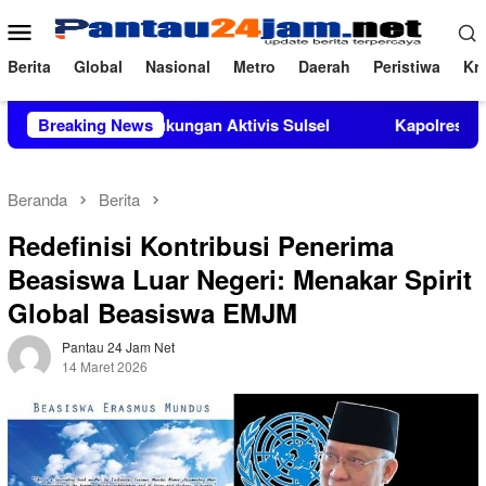
Loncat
Menu
ke
Mobile
konten
Berita
Global
Nasional
Metro
Daerah
Peristiwa
Kri
apat Dukungan Aktivis Sulsel
Breaking News
Kapolres Polewali Mandar 
Beranda
Berita
Redefinisi Kontribusi Penerima
Beasiswa Luar Negeri: Menakar Spirit
Global Beasiswa EMJM
Pantau 24 Jam Net
14 Maret 2026