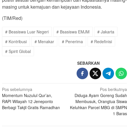
masing untuk kemajuan dan kejayaan Indonesia.
(TIM/Red)
# Beasiswa Luar Negeri
# Bsasiswa EMJM
# Jakarta
# Kontribusi
# Menakar
# Penerima
# Redefinisi
# Spirit Global
SEBARKAN
Navigasi
Pos sebelumnya
Pos berikutnya
Momentum Nuzulul Qur’an,
Diduga Ayam Goreng Sudah
pos
RAPI Wilayah 12 Jeneponto
Membusuk, Orangtua Siswa
Berbagi Takjil Gratis Ramadhan
Keluhkan Parcel MBG di SMPN
1 Baras