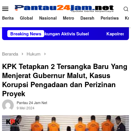
Loncat
Menu
ke
Mobile
konten
Berita
Global
Nasional
Metro
Daerah
Peristiwa
Kri
ndapat Dukungan Aktivis Sulsel
Breaking News
Kapolres Polewali Manda
Beranda
Hukum
KPK Tetapkan 2 Tersangka Baru Yang
Menjerat Gubernur Malut, Kasus
Korupsi Pengadaan dan Perizinan
Proyek
Pantau 24 Jam Net
9 Mei 2024