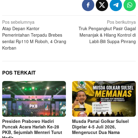
Navigasi
Pos sebelumnya
Pos berikutnya
Atap Depan Kantor
Truk Pengangkut Pasir Gagal
pos
Pemerintahan Terpadu Brebes
Menanjak & Hilang Kontrol di
senilai Rp110 M Roboh, 4 Orang
Labli-Bili Suppa Pinrang
Korban
POS TERKAIT
Presiden Prabowo Hadiri
Musda Partai Golkar Sulsel
Puncak Acara Harlah Ke-28
Digelar 4-5 Juli 2026,
PKB, Sejumlah Menteri Turut
Mengerucut Dua Nama
Hadir