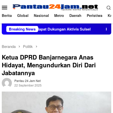
Loncat
Menu
ke
Mobile
konten
Berita
Global
Nasional
Metro
Daerah
Peristiwa
Kri
, M.Si Mendapat Dukungan Aktivis Sulsel
Breaking News
Kapolres Polewa
Beranda
Politik
Ketua DPRD Banjarnegara Anas
Hidayat, Mengundurkan Diri Dari
Jabatannya
Pantau 24 Jam Net
22 September 2025