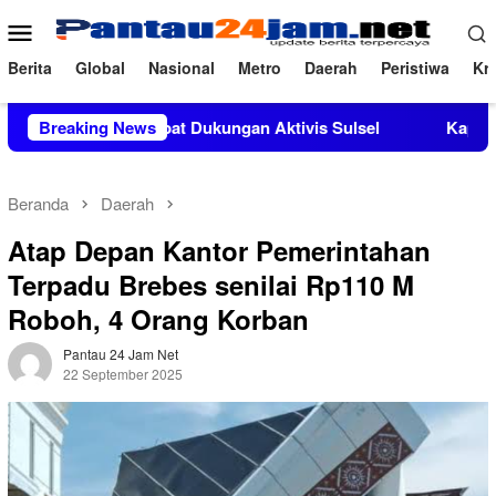
Loncat
Menu
ke
Mobile
konten
Berita
Global
Nasional
Metro
Daerah
Peristiwa
Kri
i Mendapat Dukungan Aktivis Sulsel
Breaking News
Kapolres Polewali M
Beranda
Daerah
Atap Depan Kantor Pemerintahan
Terpadu Brebes senilai Rp110 M
Roboh, 4 Orang Korban
Pantau 24 Jam Net
22 September 2025