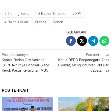
# 4 orang korban
# Kantor Terpadu
# KPT
# Rp 110 Miliar
Brebes
Roboh
SEBARKAN
Navigasi
Pos sebelumnya
Pos berikutnya
Kepala Badan Gizi Nasional
Ketua DPRD Banjarnegara Anas
pos
‘BGN’ Akhirnya Bongkar Biang
Hidayat, Mengundurkan Diri Dari
Kerok Kasus Keracunan MBG
Jabatannya
POS TERKAIT