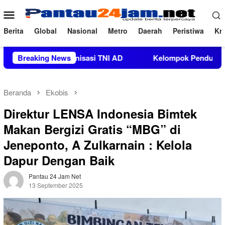
Loncat
Menu
ke
Mobile
konten
Berita
Global
Nasional
Metro
Daerah
Peristiwa
Kri
uatan Organisasi TNI AD
Breaking News
Kelompok Pendukung Moha Bin 
Beranda
Ekobis
Direktur LENSA Indonesia Bimtek
Makan Bergizi Gratis “MBG” di
Jeneponto, A Zulkarnain : Kelola
Dapur Dengan Baik
Pantau 24 Jam Net
13 September 2025