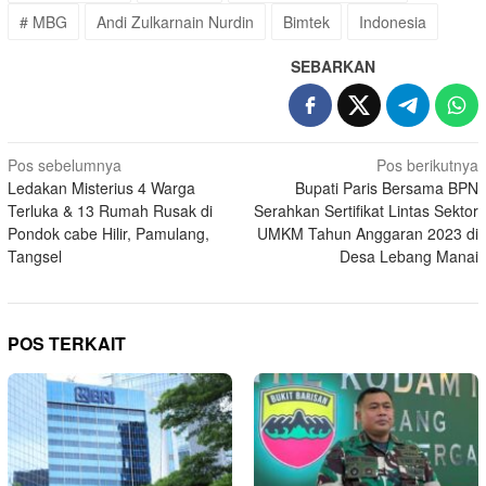
# MBG
Andi Zulkarnain Nurdin
Bimtek
Indonesia
SEBARKAN
Navigasi
Pos sebelumnya
Pos berikutnya
Ledakan Misterius 4 Warga
Bupati Paris Bersama BPN
pos
Terluka & 13 Rumah Rusak di
Serahkan Sertifikat Lintas Sektor
Pondok cabe Hilir, Pamulang,
UMKM Tahun Anggaran 2023 di
Tangsel
Desa Lebang Manai
POS TERKAIT