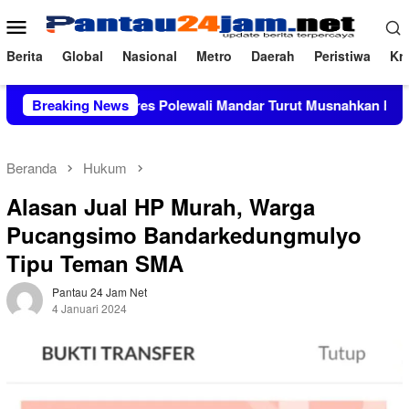
Loncat
Menu
ke
Mobile
konten
Berita
Global
Nasional
Metro
Daerah
Peristiwa
Kri
Kapolres Polewali Mandar Turut Musnahkan Barang Bukti Per
Breaking News
Beranda
Hukum
Alasan Jual HP Murah, Warga
Pucangsimo Bandarkedungmulyo
Tipu Teman SMA
Pantau 24 Jam Net
4 Januari 2024