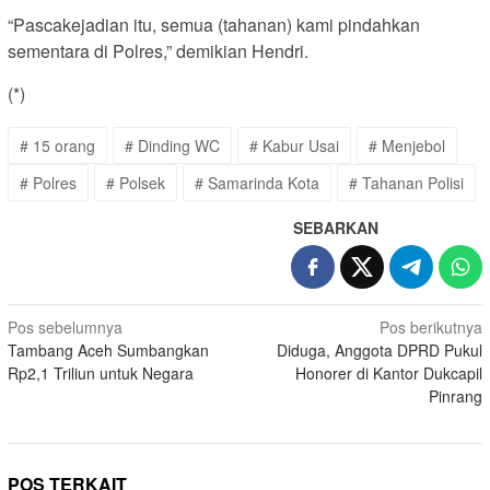
“Pascakejadian itu, semua (tahanan) kami pindahkan
sementara di Polres,” demikian Hendri.
(*)
# 15 orang
# Dinding WC
# Kabur Usai
# Menjebol
# Polres
# Polsek
# Samarinda Kota
# Tahanan Polisi
SEBARKAN
Navigasi
Pos sebelumnya
Pos berikutnya
Tambang Aceh Sumbangkan
Diduga, Anggota DPRD Pukul
pos
Rp2,1 Triliun untuk Negara
Honorer di Kantor Dukcapil
Pinrang
POS TERKAIT