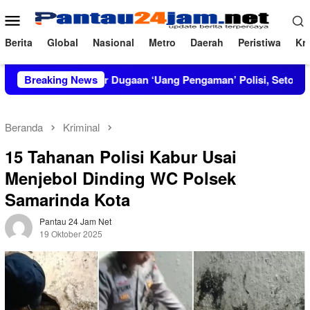
Loncat
Menu
ke
Mobile
konten
Berita
Global
Nasional
Metro
Daerah
Peristiwa
Kri
IRT Bongkar Dugaan ‘Uang Pengaman’ Polisi, Setor Rp2,5 Juta tap
Breaking News
Beranda
Kriminal
15 Tahanan Polisi Kabur Usai
Menjebol Dinding WC Polsek
Samarinda Kota
Pantau 24 Jam Net
19 Oktober 2025