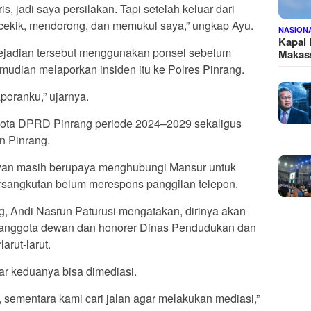
s, jadi saya persilakan. Tapi setelah keluar dari
encekik, mendorong, dan memukul saya,” ungkap Ayu.
NASION
Kapal
jadian tersebut menggunakan ponsel sebelum
Makass
mudian melaporkan insiden itu ke Polres Pinrang.
poranku,” ujarnya.
gota DPRD Pinrang periode 2024–2029 sekaligus
n Pinrang.
tawan masih berupaya menghubungi Mansur untuk
ersangkutan belum merespons panggilan telepon.
, Andi Nasrun Paturusi mengatakan, dirinya akan
ar anggota dewan dan honorer Dinas Pendudukan dan
larut-larut.
ar keduanya bisa dimediasi.
ah, sementara kami cari jalan agar melakukan mediasi,”