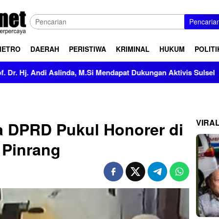
Pencaria
METRO
DAERAH
PERISTIWA
KRIMINAL
HUKUM
POLITI
inda, M.Si Mendapat Dukungan Aktivis Sulsel
Kapolres Po
VIRA
a DPRD Pukul Honorer di
 Pinrang