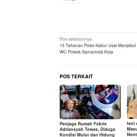
Navigasi
Pos sebelumnya
15 Tahanan Polisi Kabur Usai Menjebol
pos
WC Polsek Samarinda Kota
POS TERKAIT
Istr
Penjaga Rumah Febrie
Masu
Adriansyah Tewas, Diduga
Nont
Kondisi Mulut dan Hidung