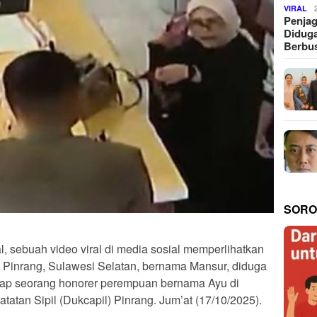
VIRAL
Penjag
Diduga
Berbus
SORO
l, sebuah video viral di media sosial memperlihatkan
inrang, Sulawesi Selatan, bernama Mansur, diduga
dap seorang honorer perempuan bernama Ayu di
tan Sipil (Dukcapil) Pinrang. Jum’at (17/10/2025).