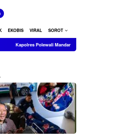
tutup
n
K
EKOBIS
VIRAL
SOROT
lewali Mandar Turut Musnahkan Barang Bukti Perkara Inkrah di
L