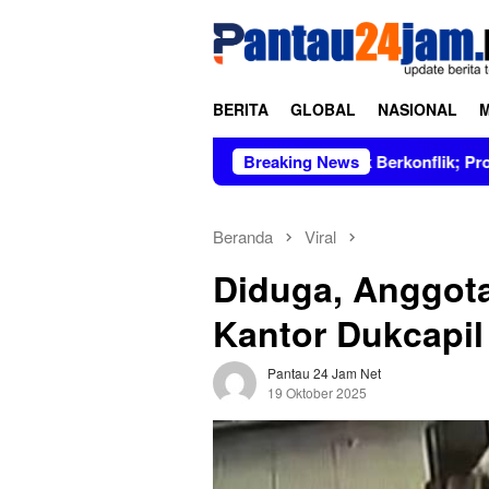
Loncat
tutup
ke
konten
BERITA
GLOBAL
NASIONAL
mpin Figur Bersih dan Tidak Berkonflik; Prof. Dr. Hj. Andi Asl
Breaking News
Beranda
Viral
Diduga, Anggot
Kantor Dukcapil
Pantau 24 Jam Net
19 Oktober 2025