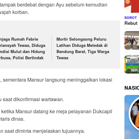
 tampak berdebat dengan Ayu sebelum kemudian
ajah korban.
SOROT
Rebut 
njaga Rumah Febrie
Mortir Selongsong Peluru
riansyah Tewas, Diduga
Latihan Diduga Meledak di
ndisi Mulut dan Hidung
Bandung Barat, Tiga Warga
rbusa, Polisi Bertindak
Tewas
ak, sementara Mansur langsung meninggalkan lokasi
NASI
yu saat dikonfirmasi wartawan.
 ketika Mansur datang ke meja pelayanan Dukcapil
aris dinas.
n saat diminta menjelaskan tujuannya.