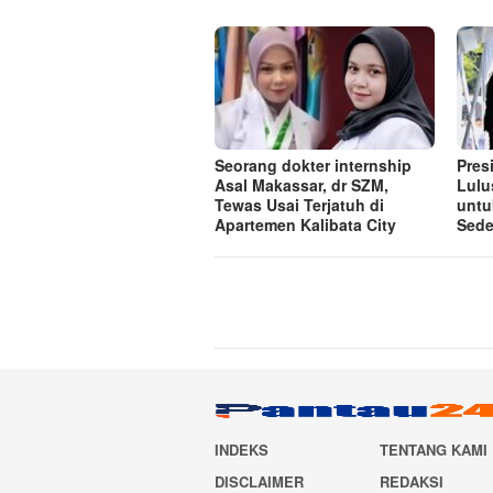
Seorang dokter internship
Pres
Asal Makassar, dr SZM,
Lulu
Tewas Usai Terjatuh di
untu
Apartemen Kalibata City
Sede
INDEKS
TENTANG KAMI
DISCLAIMER
REDAKSI