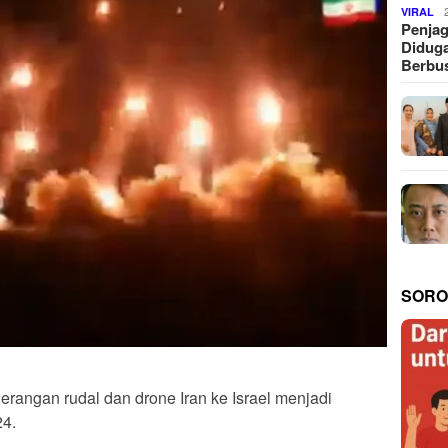
VIRAL
Penjag
Diduga
Berbus
SORO
Serangan rudal dan drone Iran ke Israel menjadi
24.