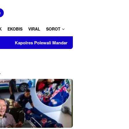
tutup
n
K
EKOBIS
VIRAL
SOROT
lewali Mandar Turut Musnahkan Barang Bukti Perkara Inkrah di
L