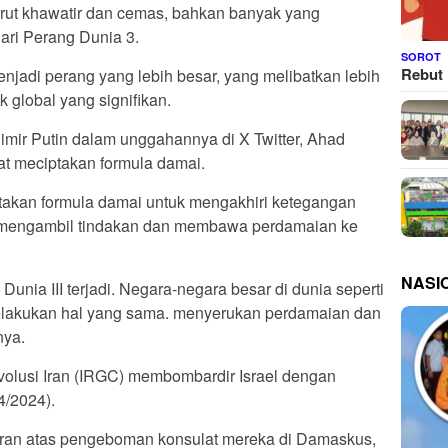
turut khawatir dan cemas, bahkan banyak yang
ari Perang Dunia 3.
SOROT
Rebut 
enjadi perang yang lebih besar, yang melibatkan lebih
global yang signifikan.
imir Putin dalam unggahannya di X Twitter, Ahad
at meciptakan formula damai.
ptakan formula damai untuk mengakhiri ketegangan
us mengambil tindakan dan membawa perdamaian ke
NASI
Dunia III terjadi. Negara-negara besar di dunia seperti
melakukan hal yang sama. menyerukan perdamaian dan
nya.
olusi Iran (IRGC) membombardir Israel dengan
4/2024).
 Iran atas pengeboman konsulat mereka di Damaskus,