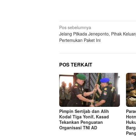
Navigasi
Pos sebelumnya
Jelang Pilkada Jeneponto, Pihak Kelua
pos
Pertemukan Paket Ini
POS TERKAIT
Pimpin Sertijab dan Alih
Para
Kodal Tiga Yonif, Kasad
Hotm
Tekankan Penguatan
Huk
Organisasi TNI AD
Barg
Pang