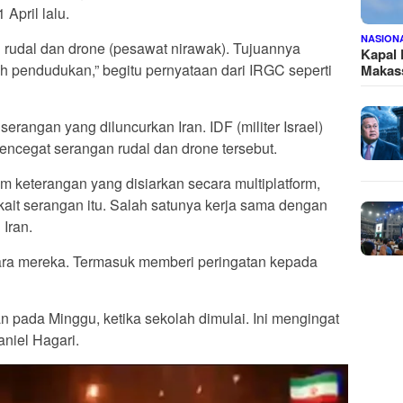
 April lalu.
NASION
 rudal dan drone (pesawat nirawak). Tujuannya
Kapal
ah pendudukan,” begitu pernyataan dari IRGC seperti
Makass
erangan yang diluncurkan Iran. IDF (militer Israel)
cegat serangan rudal dan drone tersebut.
am keterangan yang disiarkan secara multiplatform,
rkait serangan itu. Salah satunya kerja sama dengan
Iran.
dara mereka. Termasuk memberi peringatan kepada
n pada Minggu, ketika sekolah dimulai. Ini mengingat
aniel Hagari.