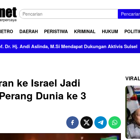
Pencaria
METRO
DAERAH
PERISTIWA
KRIMINAL
HUKUM
POLITI
inda, M.Si Mendapat Dukungan Aktivis Sulsel
Kapolres Po
VIRA
an ke Israel Jadi
 Perang Dunia ke 3