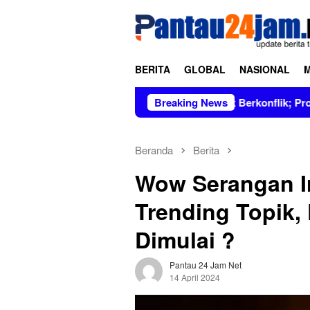
Loncat
tutup
ke
konten
BERITA
GLOBAL
NASIONAL
mpin Figur Bersih dan Tidak Berkonflik; Prof. Dr. Hj. Andi Asl
Breaking News
Beranda
Berita
Wow Serangan Ir
Trending Topik,
Dimulai ?
Pantau 24 Jam Net
14 April 2024