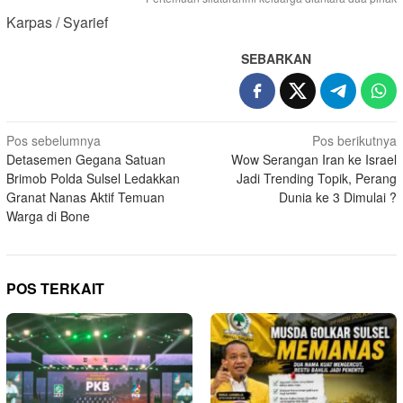
Karpas / Syarief
SEBARKAN
Navigasi
Pos sebelumnya
Pos berikutnya
Detasemen Gegana Satuan
Wow Serangan Iran ke Israel
pos
Brimob Polda Sulsel Ledakkan
Jadi Trending Topik, Perang
Granat Nanas Aktif Temuan
Dunia ke 3 Dimulai ?
Warga di Bone
POS TERKAIT