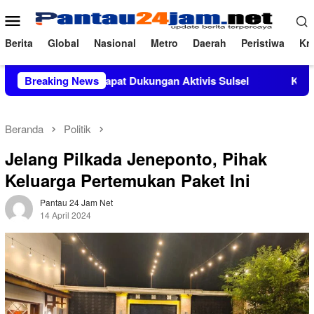
Loncat
Menu
ke
Mobile
konten
Berita
Global
Nasional
Metro
Daerah
Peristiwa
Kri
M.Si Mendapat Dukungan Aktivis Sulsel
Breaking News
Kapolres Polewal
Beranda
Politik
Jelang Pilkada Jeneponto, Pihak
Keluarga Pertemukan Paket Ini
Pantau 24 Jam Net
14 April 2024