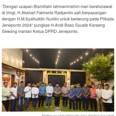
“Dengan ucapan Bismillahi rahmanirrahim mari bersholawat
di iringi, H.Akshari Fakhsirie Radjamilo sah berpasangan
dengan H.M.Syafruddin Nurdin untuk bertarung pada Pilkada
Jeneponto 2024” pungkas H.Andi Baso Syuaib Karaeng
Sewang mantan Ketua DPRD Jeneponto.
Pertemuan silaturahmi keluarga diantara dua pihak