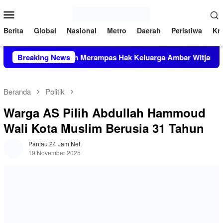
Loncat
Menu
ke
Mobile
konten
Berita
Global
Nasional
Metro
Daerah
Peristiwa
Kri
king Mafia Tanah Merampas Hak Keluarga Ambar Witjaksono Su
Breaking News
Beranda
Politik
Warga AS Pilih Abdullah Hammoud
Wali Kota Muslim Berusia 31 Tahun
Pantau 24 Jam Net
19 November 2025