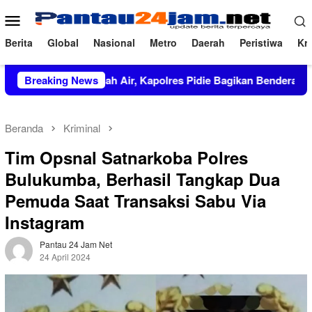
Loncat
Menu
ke
Mobile
konten
Berita
Global
Nasional
Metro
Daerah
Peristiwa
Kri
 Cinta Tanah Air, Kapolres Pidie Bagikan Bendera Merah Putih
Breaking News
Beranda
Kriminal
Tim Opsnal Satnarkoba Polres
Bulukumba, Berhasil Tangkap Dua
Pemuda Saat Transaksi Sabu Via
Instagram
Pantau 24 Jam Net
24 April 2024