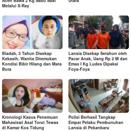
Aceh Bawa 2 Kg Sabu Saat
Utara
Melalui X-Ray
Biadab, 3 Tahun Disekap
Lansia Disekap Setahun oleh
Kekasih, Wanita Ditemukan
Pacar Anak, Uang Rp 2 M dan
Kondisi Bibir Hilang dan Mata
Emas I Kg Ludes Dipakai
Buta
Foya-Foya
Kronologi Kasus Penemuan
Polisi Berhasil Tangkap
Mahasiswi Asal Torut Tewas
Empat Pelaku Pembunuhan
di Kamar Kos Tidung
Lansia di Pekanbaru