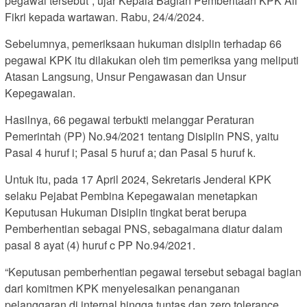
pegawai tersebut”, ujar Kepala Bagian Pemberitaan KPK Ali
Fikri kepada wartawan. Rabu, 24/4/2024.
Sebelumnya, pemeriksaan hukuman disiplin terhadap 66
pegawai KPK itu dilakukan oleh tim pemeriksa yang meliputi
Atasan Langsung, Unsur Pengawasan dan Unsur
Kepegawaian.
Hasilnya, 66 pegawai terbukti melanggar Peraturan
Pemerintah (PP) No.94/2021 tentang Disiplin PNS, yaitu
Pasal 4 huruf i; Pasal 5 huruf a; dan Pasal 5 huruf k.
Untuk itu, pada 17 April 2024, Sekretaris Jenderal KPK
selaku Pejabat Pembina Kepegawaian menetapkan
Keputusan Hukuman Disiplin tingkat berat berupa
Pemberhentian sebagai PNS, sebagaimana diatur dalam
pasal 8 ayat (4) huruf c PP No.94/2021.
“Keputusan pemberhentian pegawai tersebut sebagai bagian
dari komitmen KPK menyelesaikan penanganan
pelanggaran di internal hingga tuntas dan zero tolerance