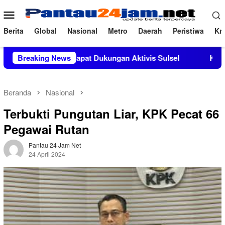
Loncat
Menu
ke
Mobile
konten
Berita
Global
Nasional
Metro
Daerah
Peristiwa
Kri
 M.Si Mendapat Dukungan Aktivis Sulsel
Breaking News
Kapolres Polewal
Beranda
Nasional
Terbukti Pungutan Liar, KPK Pecat 66
Pegawai Rutan
Pantau 24 Jam Net
24 April 2024