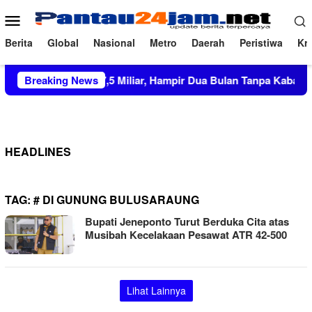
Loncat
Menu
ke
Mobile
konten
Berita
Global
Nasional
Metro
Daerah
Peristiwa
Kri
ial Proyek Rp27,5 Miliar, Hampir Dua Bulan Tanpa Kabar di So
Breaking News
HEADLINES
TAG:
# DI GUNUNG BULUSARAUNG
Bupati Jeneponto Turut Berduka Cita atas
Musibah Kecelakaan Pesawat ATR 42-500
Lihat Lainnya