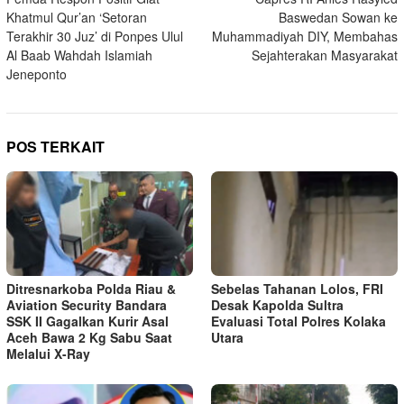
pos
Khatmul Qur’an ‘Setoran
Baswedan Sowan ke
Terakhir 30 Juz’ di Ponpes Ulul
Muhammadiyah DIY, Membahas
Al Baab Wahdah Islamiah
Sejahterakan Masyarakat
Jeneponto
POS TERKAIT
Ditresnarkoba Polda Riau &
Sebelas Tahanan Lolos, FRI
Aviation Security Bandara
Desak Kapolda Sultra
SSK II Gagalkan Kurir Asal
Evaluasi Total Polres Kolaka
Aceh Bawa 2 Kg Sabu Saat
Utara
Melalui X-Ray