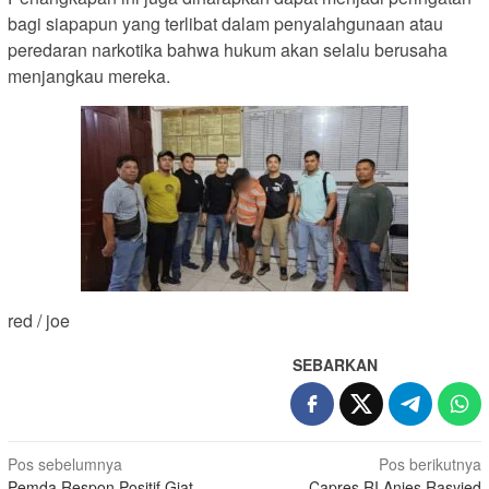
bagi siapapun yang terlibat dalam penyalahgunaan atau
peredaran narkotika bahwa hukum akan selalu berusaha
menjangkau mereka.
red / joe
SEBARKAN
Navigasi
Pos sebelumnya
Pos berikutnya
Pemda Respon Positif Giat
Capres RI Anies Rasyied