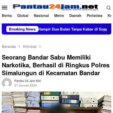
Loncat
Menu
ke
Mobile
konten
Berita
Global
Nasional
Metro
Daerah
Peristiwa
Kri
5 Miliar, Hampir Dua Bulan Tanpa Kabar di Soppeng
Breaking News
Co
Beranda
Kriminal
Seorang Bandar Sabu Memiliki
Narkotika, Berhasil di Ringkus Polres
Simalungun di Kecamatan Bandar
Pantau 24 Jam Net
27 Januari 2024