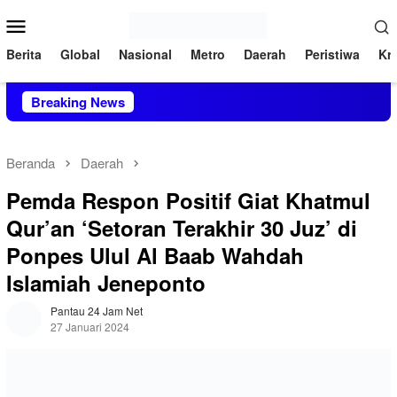
Loncat
Menu
ke
Mobile
konten
Berita
Global
Nasional
Metro
Daerah
Peristiwa
Kri
i AAS Building
Breaking News
Beranda
Daerah
Pemda Respon Positif Giat Khatmul
Qur’an ‘Setoran Terakhir 30 Juz’ di
Ponpes Ulul Al Baab Wahdah
Islamiah Jeneponto
Pantau 24 Jam Net
27 Januari 2024