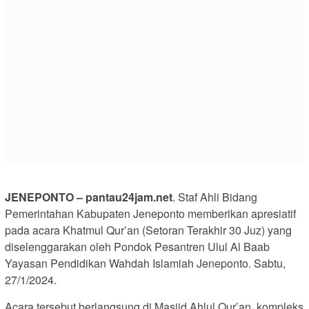
JENEPONTO – pantau24jam.net
. Staf Ahli Bidang
Pemerintahan Kabupaten Jeneponto memberikan apresiatif
pada acara Khatmul Qur’an (Setoran Terakhir 30 Juz) yang
diselenggarakan oleh Pondok Pesantren Ulul Al Baab
Yayasan Pendidikan Wahdah Islamiah Jeneponto. Sabtu,
27/1/2024.
Acara tersebut berlangsung di Masjid Ahlul Qur’an, kompleks