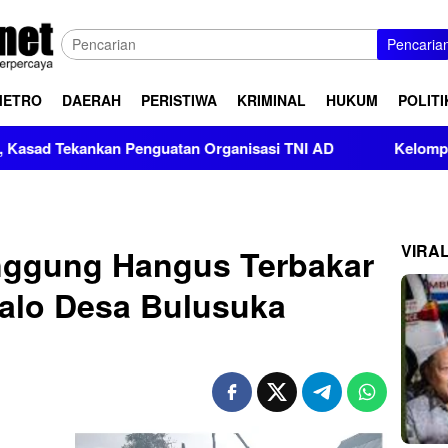
Pencaria
METRO
DAERAH
PERISTIWA
KRIMINAL
HUKUM
POLITI
nkan Penguatan Organisasi TNI AD
Kelompok Pendukung M
VIRA
ggung Hangus Terbakar
alo Desa Bulusuka