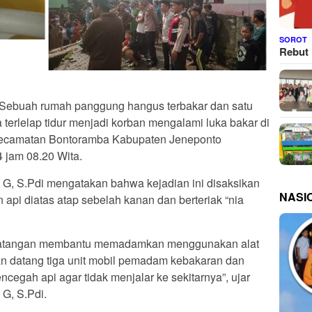
SOROT
Rebut 
 Sebuah rumah panggung hangus terbakar dan satu
terlelap tidur menjadi korban mengalami luka bakar di
ecamatan Bontoramba Kabupaten Jeneponto
 jam 08.20 Wita.
G, S.Pdi mengatakan bahwa kejadian ini disaksikan
NASI
n api diatas atap sebelah kanan dan berteriak “nia
rdatangan membantu memadamkan menggunakan alat
n datang tiga unit mobil pemadam kebakaran dan
gah api agar tidak menjalar ke sekitarnya”, ujar
G, S.Pdi.