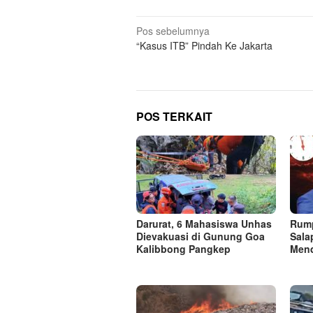
Navigasi
Pos sebelumnya
“Kasus ITB” Pindah Ke Jakarta
pos
POS TERKAIT
Darurat, 6 Mahasiswa Unhas
Rump
Dievakuasi di Gunung Goa
Sala
Kalibbong Pangkep
Men