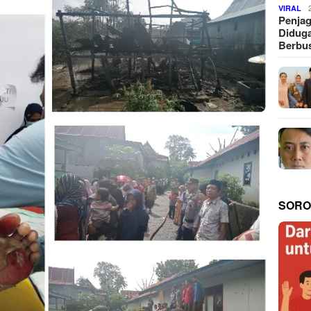
VIRAL
Penjag
Diduga
Berbus
SORO