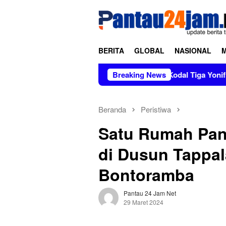
Loncat
tutup
ke
konten
BERITA
GLOBAL
NASIONAL
Pimpin Sertijab dan Alih Kodal Tiga Yonif, Kasad Teka
Breaking News
Beranda
Peristiwa
Satu Rumah Pan
di Dusun Tappal
Bontoramba
Pantau 24 Jam Net
29 Maret 2024