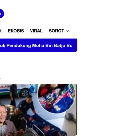
tutup
n
K
EKOBIS
VIRAL
SOROT
oha Bin Batjo Bubarkan Paksa Aksi PMII Makassar di AAS Bui
L