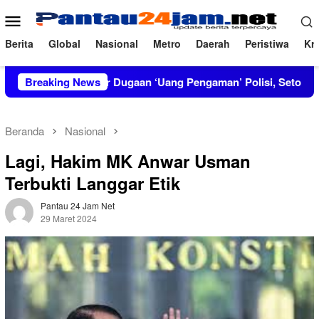
Loncat
Menu
ke
Mobile
konten
Berita
Global
Nasional
Metro
Daerah
Peristiwa
Kri
RT Bongkar Dugaan ‘Uang Pengaman’ Polisi, Setor Rp2,5 Juta tapi
Breaking News
Beranda
Nasional
Lagi, Hakim MK Anwar Usman
Terbukti Langgar Etik
Pantau 24 Jam Net
29 Maret 2024