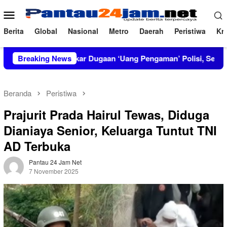
Loncat
Menu
ke
Mobile
konten
Berita
Global
Nasional
Metro
Daerah
Peristiwa
Kri
IRT Bongkar Dugaan ‘Uang Pengaman’ Polisi, Setor Rp2,5 Juta 
Breaking News
Beranda
Peristiwa
Prajurit Prada Hairul Tewas, Diduga
Dianiaya Senior, Keluarga Tuntut TNI
AD Terbuka
Pantau 24 Jam Net
7 November 2025