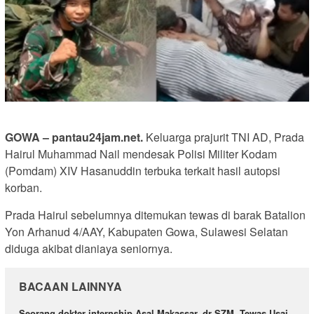
GOWA – pantau24jam.net.
Keluarga prajurit TNI AD, Prada
Hairul Muhammad Nail mendesak Polisi Militer Kodam
(Pomdam) XIV Hasanuddin terbuka terkait hasil autopsi
korban.
Prada Hairul sebelumnya ditemukan tewas di barak Batalion
Yon Arhanud 4/AAY, Kabupaten Gowa, Sulawesi Selatan
diduga akibat dianiaya seniornya.
BACAAN LAINNYA
Seorang dokter internship Asal Makassar, dr SZM, Tewas Usai