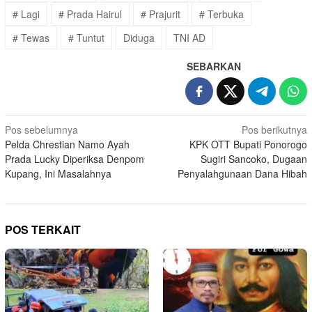
# Lagi
# Prada Hairul
# Prajurit
# Terbuka
# Tewas
# Tuntut
Diduga
TNI AD
SEBARKAN
Navigasi
Pos sebelumnya
Pos berikutnya
Pelda Chrestian Namo Ayah
KPK OTT Bupati Ponorogo
pos
Prada Lucky Diperiksa Denpom
Sugiri Sancoko, Dugaan
Kupang, Ini Masalahnya
Penyalahgunaan Dana Hibah
POS TERKAIT