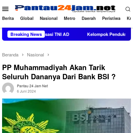
Loncat
Menu
ke
Mobile
konten
Berita
Global
Nasional
Metro
Daerah
Peristiwa
Kri
atan Organisasi TNI AD
Breaking News
Kelompok Pendukung Moha Bin Ba
Beranda
Nasional
PP Muhammadiyah Akan Tarik
Seluruh Dananya Dari Bank BSI ?
Pantau 24 Jam Net
6 Juni 2024