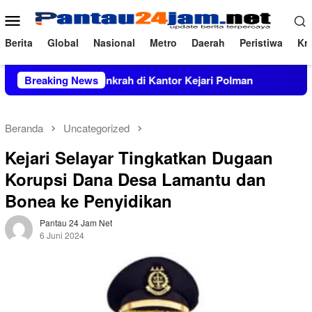
Loncat
Menu
ke
Mobile
konten
Berita
Global
Nasional
Metro
Daerah
Peristiwa
Kri
 Perkara Inkrah di Kantor Kejari Polman
Breaking News
Prevalensi Pe
Beranda
Uncategorized
Kejari Selayar Tingkatkan Dugaan
Korupsi Dana Desa Lamantu dan
Bonea ke Penyidikan
Pantau 24 Jam Net
6 Juni 2024