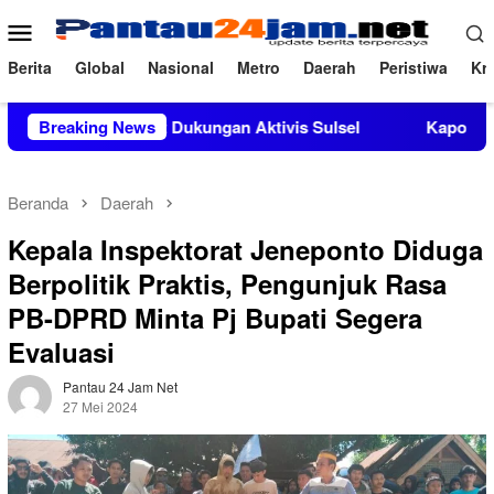
Loncat
Menu
ke
Mobile
konten
Berita
Global
Nasional
Metro
Daerah
Peristiwa
Kri
dapat Dukungan Aktivis Sulsel
Breaking News
Kapolres Polewali Mandar
Beranda
Daerah
Kepala Inspektorat Jeneponto Diduga
Berpolitik Praktis, Pengunjuk Rasa
PB-DPRD Minta Pj Bupati Segera
Evaluasi
Pantau 24 Jam Net
27 Mei 2024